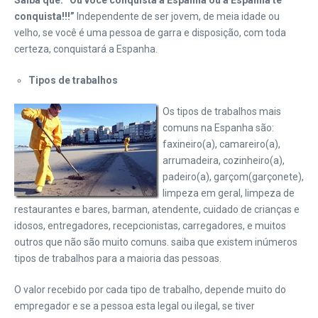
Saiba que: “Ou você conquista a Espanha ou a Espanha te
conquista!!!”
Independente de ser jovem, de meia idade ou
velho, se você é uma pessoa de garra e disposição, com toda
certeza, conquistará a Espanha.
Tipos de trabalhos
Os tipos de trabalhos mais
comuns na Espanha são:
faxineiro(a), camareiro(a),
arrumadeira, cozinheiro(a),
padeiro(a), garçom(garçonete),
limpeza em geral, limpeza de
restaurantes e bares, barman, atendente, cuidado de crianças e
idosos, entregadores, recepcionistas, carregadores, e muitos
outros que não são muito comuns. saiba que existem inúmeros
tipos de trabalhos para a maioria das pessoas.
O valor recebido por cada tipo de trabalho, depende muito do
empregador e se a pessoa esta legal ou ilegal, se tiver