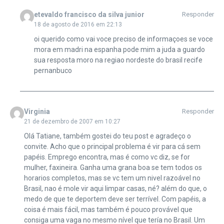
etevaldo francisco da silva junior
Responder
18 de agosto de 2016 em 22:13
oi querido como vai voce preciso de informaçoes se voce
mora em madri na espanha pode mim a juda a guardo
sua resposta moro na regiao nordeste do brasil recife
pernanbuco
Virginia
Responder
21 de dezembro de 2007 em 10:27
Olá Tatiane, também gostei do teu post e agradeço o
convite. Acho que o principal problema é vir para cá sem
papéis. Emprego encontra, mas é como vc diz, se for
mulher, faxineira. Ganha uma grana boa se tem todos os
horarios completos, mas se vc tem um nivel razoável no
Brasil, nao é mole vir aqui limpar casas, né? além do que, o
medo de que te deportem deve ser terrível. Com papéis, a
coisa é mais fácil, mas também é pouco provável que
consiga uma vaga no mesmo nível que tería no Brasil. Um