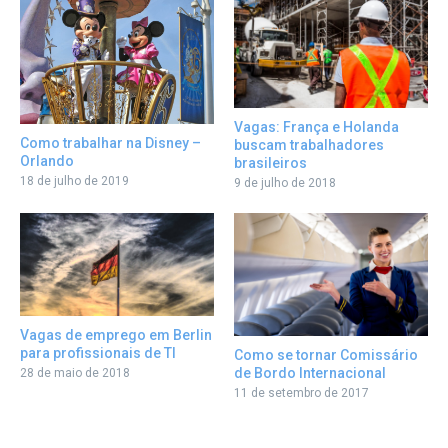
Vagas: França e Holanda
Como trabalhar na Disney –
buscam trabalhadores
Orlando
brasileiros
18 de julho de 2019
9 de julho de 2018
Vagas de emprego em Berlin
para profissionais de TI
Como se tornar Comissário
de Bordo Internacional
28 de maio de 2018
11 de setembro de 2017