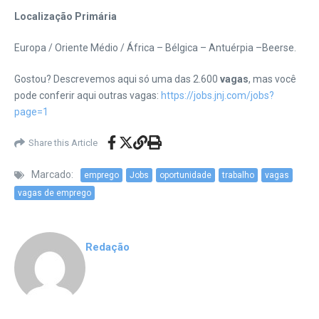
Localização Primária
Europa / Oriente Médio / África – Bélgica – Antuérpia –Beerse.
Gostou? Descrevemos aqui só uma das 2.600
vagas
, mas
você
pode conferir aqui outras vagas:
https://jobs.jnj.com/jobs?
page=1
Share this Article
Marcado:
emprego
Jobs
oportunidade
trabalho
vagas
vagas de emprego
Redação