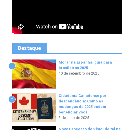
Destaque
Morar na Espanha: guia para
1
brasileiros 2025
10 de setembro de 2025
Cidadania Canadense por
2
descendência: Como as
mudanças de 2025 podem
beneficiar você
3 de julho de 2025
Novo Processo de Visto Digital na