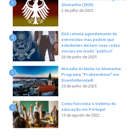
3
Alemanha (2025)
2 de julho de 2025
EUA retoma agendamento de
4
entrevistas mas pedem que
estudantes deixem suas redes
sociais em modo “público”
26 de junho de 2025
Moradia Gratuita na Alemanha:
5
Programa “Probewohnen” em
Eisenhüttenstadt
25 de junho de 2025
Como funciona o sistema de
6
educação em Portugal
15 de agosto de 2022