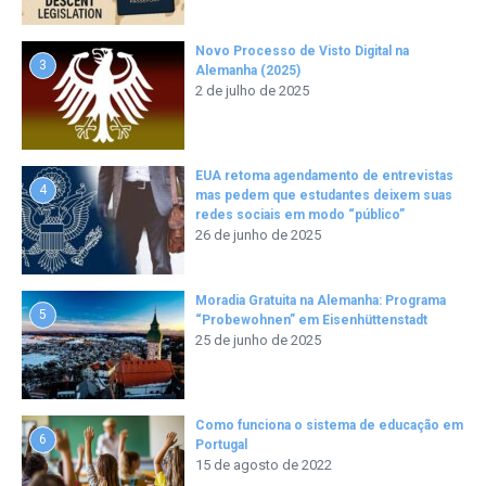
Novo Processo de Visto Digital na
3
Alemanha (2025)
2 de julho de 2025
EUA retoma agendamento de entrevistas
4
mas pedem que estudantes deixem suas
redes sociais em modo “público”
26 de junho de 2025
Moradia Gratuita na Alemanha: Programa
5
“Probewohnen” em Eisenhüttenstadt
25 de junho de 2025
Como funciona o sistema de educação em
6
Portugal
15 de agosto de 2022