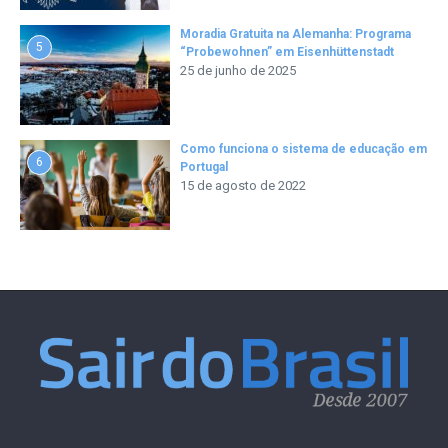
Moradia Gratuita na Alemanha: Programa
5
“Probewohnen” em Eisenhüttenstadt
25 de junho de 2025
Como funciona o sistema de educação em
6
Portugal
15 de agosto de 2022