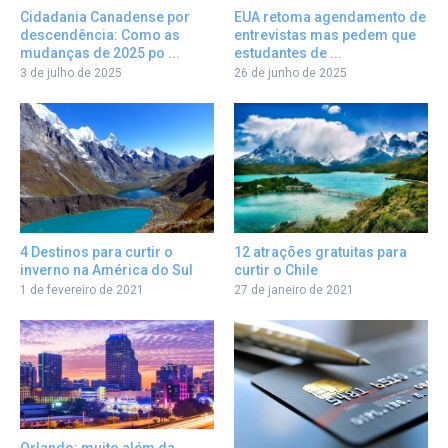
Cidadania Canadense por
EUA retoma agendamento de
descendência: Como as
entrevistas mas pedem que
mudanças de 2025 po ...
estudantes de ...
3 de julho de 2025
26 de junho de 2025
12 atrações gratuitas para
4 Destinos para curtir o
curtir o Chile
inverno na América do Sul
27 de janeiro de 2021
1 de fevereiro de 2021
Orlando: muito além da