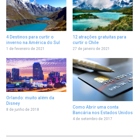
12 atrações gratuitas para
4 Destinos para curtir o
curtir o Chile
inverno na América do Sul
27 de janeiro de 2021
1 de fevereiro de 2021
Orlando: muito além da
Disney
Como Abrir uma conta
8 de junho de 2018
Bancária nos Estados Unidos
4 de setembro de 2017