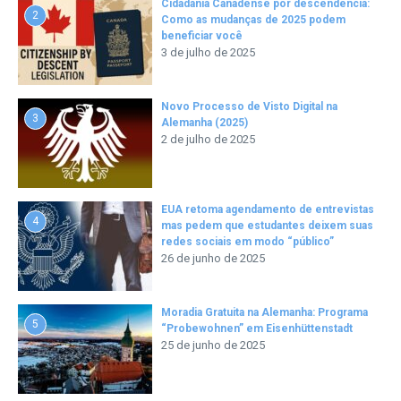
Cidadania Canadense por descendência:
2
Como as mudanças de 2025 podem
beneficiar você
3 de julho de 2025
Novo Processo de Visto Digital na
3
Alemanha (2025)
2 de julho de 2025
EUA retoma agendamento de entrevistas
4
mas pedem que estudantes deixem suas
redes sociais em modo “público”
26 de junho de 2025
Moradia Gratuita na Alemanha: Programa
5
“Probewohnen” em Eisenhüttenstadt
25 de junho de 2025