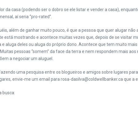
lor da casa (podendo ser o dobro se ele listar e vender a casa), enqua
ensal, aí seria “pro-rated”.
éis, além de ganhar muito pouco, é que a pessoa que quer alugar não a
 está mostrando e acontece muitas vezes que, depois de se visitar m
e aluga deles ou aluga do próprio dono. Acontece que tem muito mais 
s”. Muitas pessoas “somem” da face da terra e nem respondem mais ao
põem a negociar um aluguel.
u fazendo uma pesquisa entre os blogueiros e amigos sobre lugares pa
ugares, envie-me um email para rosa-dasilva@coldwellbanker.ca que a
a busca: