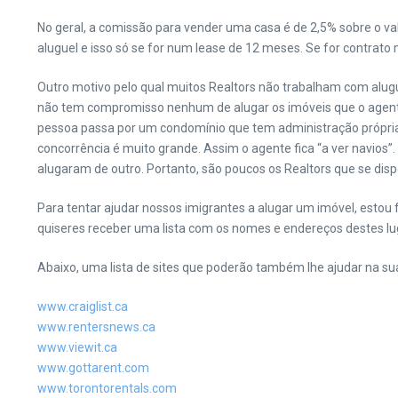
No geral, a comissão para vender uma casa é de 2,5% sobre o va
aluguel e isso só se for num lease de 12 meses. Se for contrato m
Outro motivo pelo qual muitos Realtors não trabalham com alugu
não tem compromisso nenhum de alugar os imóveis que o agente
pessoa passa por um condomínio que tem administração própria 
concorrência é muito grande. Assim o agente fica “a ver navio
alugaram de outro. Portanto, são poucos os Realtors que se dis
Para tentar ajudar nossos imigrantes a alugar um imóvel, esto
quiseres receber uma lista com os nomes e endereços destes l
Abaixo, uma lista de sites que poderão também lhe ajudar na su
www.craiglist.ca
www.rentersnews.ca
www.viewit.ca
www.gottarent.com
www.torontorentals.com