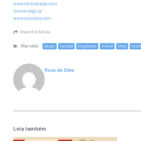
www.rentcanada.com
toronto.kijiji.ca
www.zoocasa.com
Share this Article
Marcado:
alugar
canadá
imigrantes
imóvel
sites
toron
Rosa da Silva
Leia também