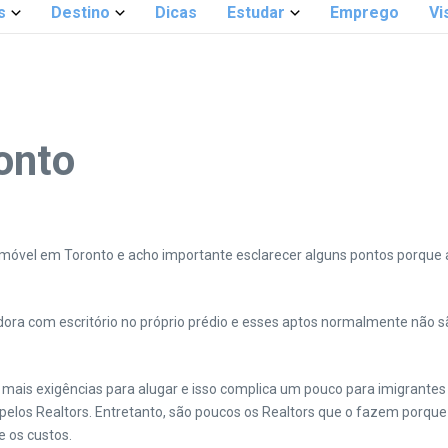
s
Destino
Dicas
Estudar
Emprego
Vi
onto
móvel em Toronto e acho importante esclarecer alguns pontos porque a
ora com escritório no próprio prédio e esses aptos normalmente não s
m mais exigências para alugar e isso complica um pouco para imigran
pelos Realtors. Entretanto, são poucos os Realtors que o fazem porqu
 os custos.