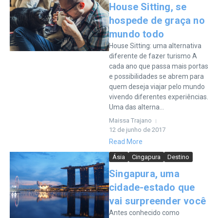
House Sitting, se
hospede de graça no
mundo todo
House Sitting: uma alternativa
diferente de fazer turismo A
cada ano que passa mais portas
e possibilidades se abrem para
quem deseja viajar pelo mundo
vivendo diferentes experiências.
Uma das alterna...
Maissa Trajano
12 de junho de 2017
Read More
Ásia
Cingapura
Destino
Singapura, uma
cidade-estado que
vai surpreender você
Antes conhecido como