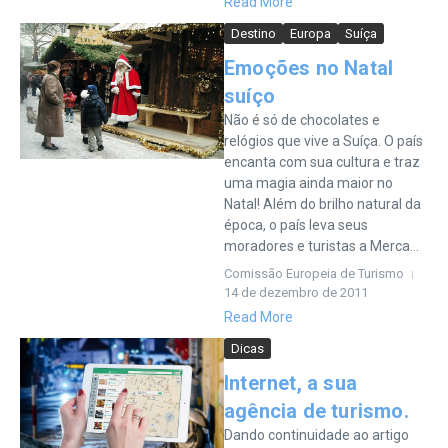
Read More
Destino
Europa
Suíça
Emoções no Natal
suíço
Não é só de chocolates e
relógios que vive a Suíça. O país
encanta com sua cultura e traz
uma magia ainda maior no
Natal! Além do brilho natural da
época, o país leva seus
moradores e turistas a Merca...
Comissão Europeia de Turismo
14 de dezembro de 2011
Read More
Dicas
Internet, a sua
agência de turismo.
Dando continuidade ao artigo