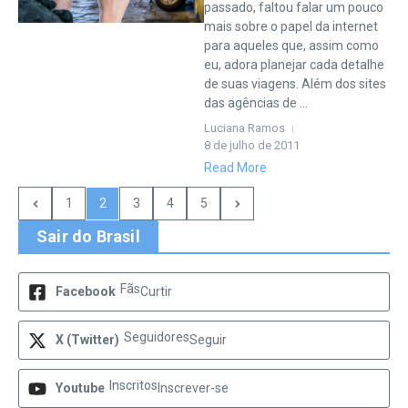
passado, faltou falar um pouco
mais sobre o papel da internet
para aqueles que, assim como
eu, adora planejar cada detalhe
de suas viagens. Além dos sites
das agências de ...
Luciana Ramos
8 de julho de 2011
Read More
1
2
3
4
5
Sair do Brasil
Fãs
Facebook
Curtir
Seguidores
X (Twitter)
Seguir
Inscritos
Youtube
Inscrever-se