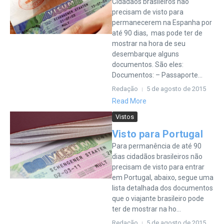
Cidadãos brasileiros não
precisam de visto para
permanecerem na Espanha por
até 90 dias, mas pode ter de
mostrar na hora de seu
desembarque alguns
documentos. São eles:
Documentos: – Passaporte...
Redação
5 de agosto de 2015
Read More
Vistos
Visto para Portugal
Para permanência de até 90
dias cidadãos brasileiros não
precisam de visto para entrar
em Portugal, abaixo, segue uma
lista detalhada dos documentos
que o viajante brasileiro pode
ter de mostrar na ho...
Redação
5 de agosto de 2015