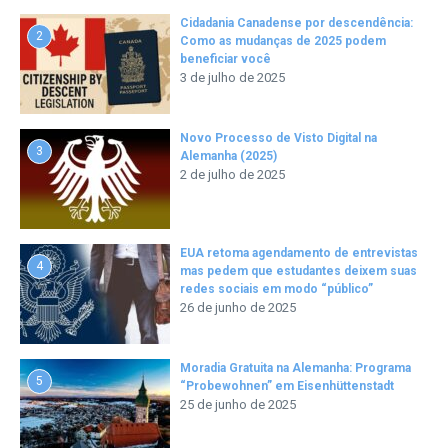
Cidadania Canadense por descendência:
2
Como as mudanças de 2025 podem
beneficiar você
3 de julho de 2025
Novo Processo de Visto Digital na
3
Alemanha (2025)
2 de julho de 2025
EUA retoma agendamento de entrevistas
4
mas pedem que estudantes deixem suas
redes sociais em modo “público”
26 de junho de 2025
Moradia Gratuita na Alemanha: Programa
5
“Probewohnen” em Eisenhüttenstadt
25 de junho de 2025