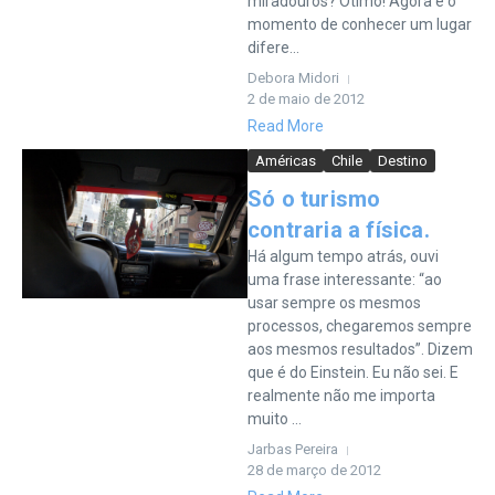
miradouros? Ótimo! Agora é o
momento de conhecer um lugar
difere...
Debora Midori
2 de maio de 2012
Read More
Américas
Chile
Destino
Só o turismo
contraria a física.
Há algum tempo atrás, ouvi
uma frase interessante: “ao
usar sempre os mesmos
processos, chegaremos sempre
aos mesmos resultados”. Dizem
que é do Einstein. Eu não sei. E
realmente não me importa
muito ...
Jarbas Pereira
28 de março de 2012