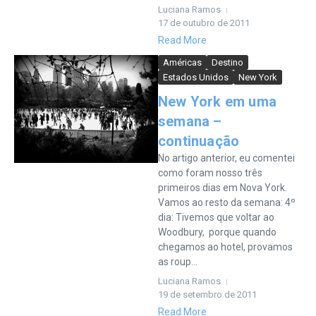
Luciana Ramos
17 de outubro de 2011
Read More
Américas
Destino
Estados Unidos
New York
New York em uma
semana –
continuação
No artigo anterior, eu comentei
como foram nosso três
primeiros dias em Nova York.
Vamos ao resto da semana: 4º
dia: Tivemos que voltar ao
Woodbury, porque quando
chegamos ao hotel, provamos
as roup...
Luciana Ramos
19 de setembro de 2011
Read More