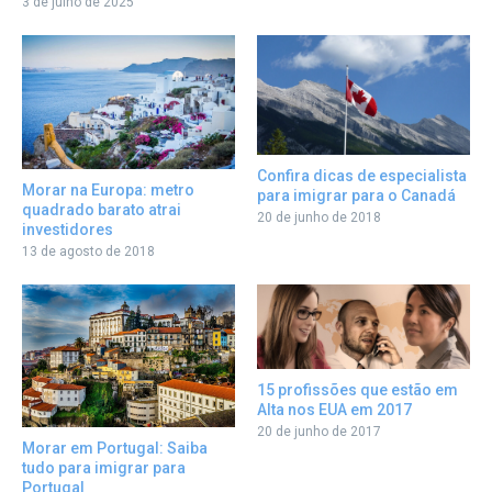
3 de julho de 2025
Confira dicas de especialista
Morar na Europa: metro
para imigrar para o Canadá
quadrado barato atrai
20 de junho de 2018
investidores
13 de agosto de 2018
15 profissões que estão em
Alta nos EUA em 2017
20 de junho de 2017
Morar em Portugal: Saiba
tudo para imigrar para
Portugal