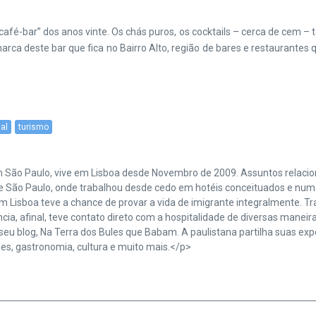
 “café-bar” dos anos vinte. Os chás puros, os cocktails – cerca de cem
rca deste bar que fica no Bairro Alto, região de bares e restaurantes q
al
turismo
da em São Paulo, vive em Lisboa desde Novembro de 2009. Assuntos rela
e São Paulo, onde trabalhou desde cedo em hotéis conceituados e num
Em Lisboa teve a chance de provar a vida de imigrante integralmente.
iência, afinal, teve contato direto com a hospitalidade de diversas manei
seu blog, Na Terra dos Bules que Babam. A paulistana partilha suas exp
es, gastronomia, cultura e muito mais.</p>