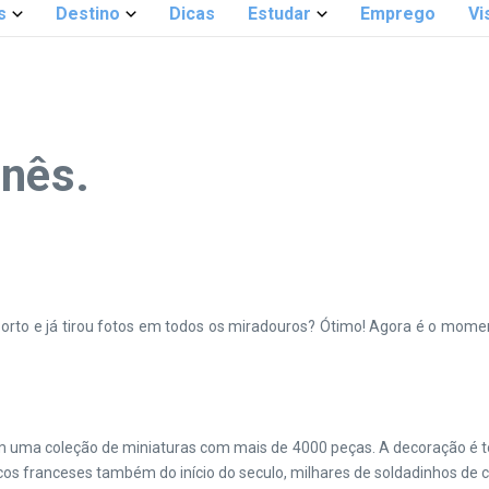
s
Destino
Dicas
Estudar
Emprego
Vi
inês.
rto e já tirou fotos em todos os miradouros? Ótimo! Agora é o momen
m uma coleção de miniaturas com mais de 4000 peças. A decoração é to
ticos franceses também do início do seculo, milhares de soldadinhos de 