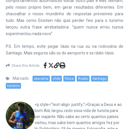
comportamentos automáticos visitar outro país e eles teimam,
pelo nosso próprio bem, em gerar resultados diferentes. Em
chacoalhar o nosso mundinho de respostas previsíveis para
tudo. Mas como Einstein não quis perder feio para o turismo
lançou outra frase arrebatadora: “quem nunca errou nunca
experimentou nada novo”.
P.S. Em tempo, evite pegar táxis na rua ou na rodoviária de
Santiago. Mais seguros são os do aeroporto e os rádio-táxis.
Share this Article
Marcado:
atacama
chile
física
Roubo
Santiago
turismo
<p style="text-align: justify;">Graças a Deus e ao
bom Alá, largou cedo essa vida de turista para
ser viajante. Não sabe ao certo quantos países
visitou, mas sabe bem quantos amigos fez por
lá. Publicitário, fã de cinema, fotografia, arte e