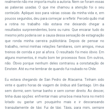
realmente não me importa muito a autoria. Nem se foram essas
as palavras usadas. O que me chamou a atenção foi o seu
conteúdo.
Apliquei isso para várias coisas da minha vida e, em
poucos segundos, deu para começar a refletir. Percebi quão mal
a rotina no trabalho não estava me deixando chegar a
resultados surpreendentes, bons ou ruins. Que encarar tudo do
mesmo jeito poderia ser a causa dessa sensação de estagnação
que ronda minha carreira publicitária. Depois de pensar no
trabalho, remoí minhas relações familiares, com amigos, meus
treinos de corrida e por aí afora. O resultado foi meio óbvio. Em
alguns momentos, é muito bom ter processos fixos. Em outros,
não. Óbvio porque nenhum deles contrariou a constatação de
Einstein. Até eu me lembrar de quando fui roubado no Chile.
Eu estava chegando de San Pedro de Atacama. Tinham sido
vinte e quatro horas de viagem de ônibus até Santiago. Um dia
sem dormir, sem tomar banho e sem comer direito. Ao descer,
tinha duas opções: enfrentar mais uma boa meia hora no metrô
lotado ou gastar um pouquinho mais e ir descansando
tranquilamente de táxi. Fui de táxi. Táxis, para mim, sempre