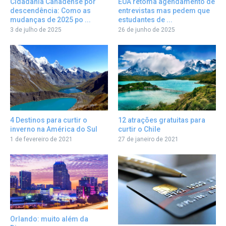
Cidadania Canadense por
EUA retoma agendamento de
descendência: Como as
entrevistas mas pedem que
mudanças de 2025 po ...
estudantes de ...
3 de julho de 2025
26 de junho de 2025
12 atrações gratuitas para
4 Destinos para curtir o
curtir o Chile
inverno na América do Sul
27 de janeiro de 2021
1 de fevereiro de 2021
Orlando: muito além da