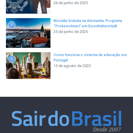
26 de junho de 2025
Moradia Gratuita na Alemanha: Programa
5
“Probewohnen” em Eisenhüttenstadt
25 de junho de 2025
Como funciona o sistema de educação em
6
Portugal
15 de agosto de 2022