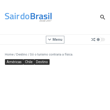
Ir para o conteúdo
Menu
Home
/
Destino
/
Só o turismo contraria a física.
Américas
Chile
Destino