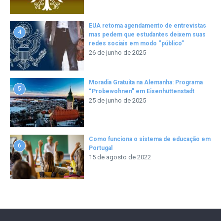
EUA retoma agendamento de entrevistas
4
mas pedem que estudantes deixem suas
redes sociais em modo “público”
26 de junho de 2025
Moradia Gratuita na Alemanha: Programa
5
“Probewohnen” em Eisenhüttenstadt
25 de junho de 2025
Como funciona o sistema de educação em
6
Portugal
15 de agosto de 2022