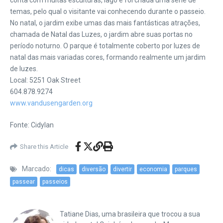
conta com muitas esculturas, lago e foi criada uma série de
temas, pelo qual o visitante vai conhecendo durante o passeio.
No natal, o jardim exibe umas das mais fantásticas atrações,
chamada de Natal das Luzes, o jardim abre suas portas no
período noturno. O parque é totalmente coberto por luzes de
natal das mais variadas cores, formando realmente um jardim
de luzes.
Local: 5251 Oak Street
604.878.9274
www.vandusengarden.org
Fonte: Cidylan
Share this Article
Marcado:
dicas
diversão
divertir
economia
parques
passear
passeios
Tatiane Dias, uma brasileira que trocou a sua