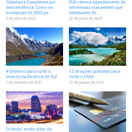
Cidadania Canadense por
EUA retoma agendamento de
descendência: Como as
entrevistas mas pedem que
mudanças de 2025 po ...
estudantes de ...
3 de julho de 2025
26 de junho de 2025
12 atrações gratuitas para
4 Destinos para curtir o
curtir o Chile
inverno na América do Sul
27 de janeiro de 2021
1 de fevereiro de 2021
Orlando: muito além da