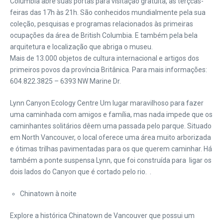
Columbia abre suas portas para visitação gratuita, às terçcas-
feiras das 17h às 21h. São conhecidos mundialmente pela sua
coleção, pesquisas e programas relacionados às primeiras
ocupações da área de British Columbia. E também pela bela
arquitetura e localização que abriga o museu.
Mais de 13.000 objetos de cultura internacional e artigos dos
primeiros povos da província Britânica. Para mais informações:
604.822.3825 – 6393 NW Marine Dr.
Lynn Canyon Ecology Centre Um lugar maravilhoso para fazer
uma caminhada com amigos e família, mas nada impede que os
caminhantes solitários dêem uma passada pelo parque. Situado
em North Vancouver, o local oferece uma área muito arborizada
e ótimas trilhas pavimentadas para os que querem caminhar. Há
também a ponte suspensa Lynn, que foi construída para ligar os
dois lados do Canyon que é cortado pelo rio. .
Chinatown à noite
Explore a histórica Chinatown de Vancouver que possui um