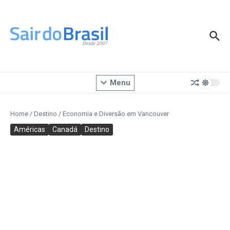
Ir para o conteúdo
Menu
Home
/
Destino
/
Economia e Diversão em Vancouver
Américas
Canadá
Destino