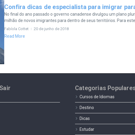
Confira dicas de especialista para imigrar pa
No final do ano passado o governo canadense divulgou um plano plur
milhão de novos imigrantes para dentro de seus territórios. Para este 
Fabíola Cottet
20 de junho de 2018
Read More
Sair
Categorias Populare
Cursos de Idiomas
Destino
Dicas
Estudar