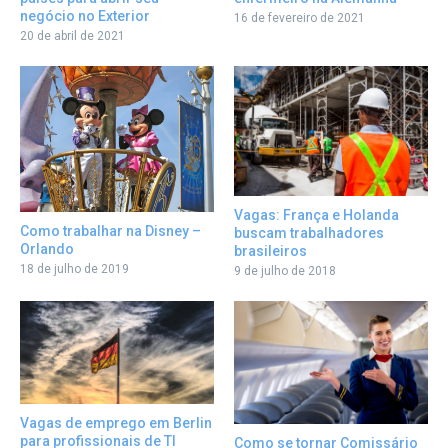
negócio no Exterior
16 de fevereiro de 2021
20 de abril de 2021
Vagas: França e Holanda
Como trabalhar na Disney –
buscam trabalhadores
Orlando
brasileiros
18 de julho de 2019
9 de julho de 2018
Vagas de emprego em Berlin
para profissionais de TI
Como se tornar Comissário