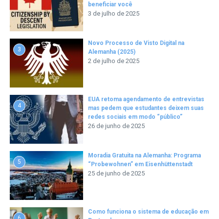
beneficiar você
3 de julho de 2025
Novo Processo de Visto Digital na
3
Alemanha (2025)
2 de julho de 2025
EUA retoma agendamento de entrevistas
4
mas pedem que estudantes deixem suas
redes sociais em modo “público”
26 de junho de 2025
Moradia Gratuita na Alemanha: Programa
5
“Probewohnen” em Eisenhüttenstadt
25 de junho de 2025
Como funciona o sistema de educação em
6