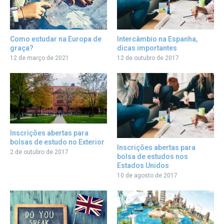
Como estudar na Europa de
Intercâmbio na Espanha,
graça?
dicas importantes
12 de março de 2021
12 de outubro de 2017
Inscrições abertas para
bolsas de estudo no Exterior
Inscrições abertas para
2 de outubro de 2017
bolsa de estudos nos
Estados Unidos
10 de agosto de 2017