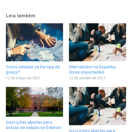
Leia também
Como estudar na Europa de
Intercâmbio na Espanha,
graça?
dicas importantes
12 de março de 2021
12 de outubro de 2017
Inscrições abertas para
bolsas de estudo no Exterior
Inscrições abertas para