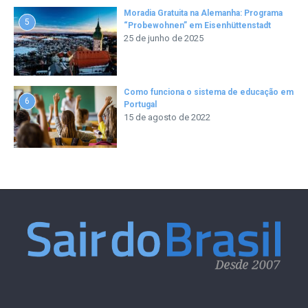
Moradia Gratuita na Alemanha: Programa
5
“Probewohnen” em Eisenhüttenstadt
25 de junho de 2025
Como funciona o sistema de educação em
6
Portugal
15 de agosto de 2022