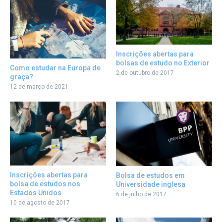
Inscrições abertas para
bolsas de estudo no Exterior
Como estudar na Europa de
2 de outubro de 2017
graça?
12 de março de 2021
Inscrições abertas para
Bolsa de estudos em
bolsa de estudos nos
Universidade inglesa
Estados Unidos
6 de julho de 2017
10 de agosto de 2017