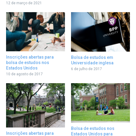
12 de março de 2021
Inscrições abertas para
Bolsa de estudos em
bolsa de estudos nos
Universidade inglesa
Estados Unidos
6 de julho de 2017
10 de agosto de 2017
Bolsa de estudos nos
Inscrições abertas para
Estados Unidos para