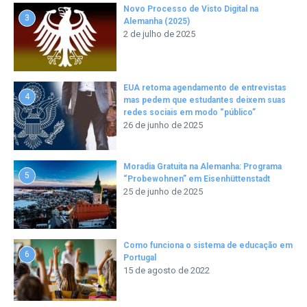
Novo Processo de Visto Digital na
3
Alemanha (2025)
2 de julho de 2025
EUA retoma agendamento de entrevistas
4
mas pedem que estudantes deixem suas
redes sociais em modo “público”
26 de junho de 2025
Moradia Gratuita na Alemanha: Programa
5
“Probewohnen” em Eisenhüttenstadt
25 de junho de 2025
Como funciona o sistema de educação em
6
Portugal
15 de agosto de 2022