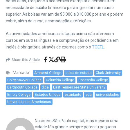
notas altas, frequência acadêmica exemplar e demonstrem
necessidade de auxílio financeiro para ingressar num curso
superior. As bolsas variam de $5,000 a $10,000 por ano e podem
cobrir, além do curso, acomodação e refeições.
As universidades americanas listadas acima não oferecem
cursos em outras línguas e a comprovação de proficiência em
inglês é obrigatória através de exames como o
TOEFL
.
Share this Article
Marcado:
Amherst College
bolsa de estudo
Clark University
Colby-Sawyer College
Columbia College
Concordia College
Dartmouth College
dica
East Tennessee State University
Emory College
Estados Unidos
estudante
eua
universidades
Universidades Americanas
Nasci em São Paulo capital, mas mesmo uma
cidade tão grande sempre pareceu pequena