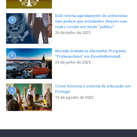
EUA retoma agendamento de entrevistas
4
mas pedem que estudantes deixem suas
redes sociais em modo “público”
26 de junho de 2025
Moradia Gratuita na Alemanha: Programa
5
“Probewohnen” em Eisenhüttenstadt
25 de junho de 2025
Como funciona o sistema de educação em
6
Portugal
15 de agosto de 2022