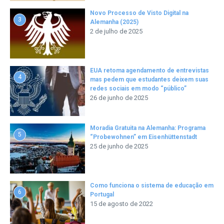
Novo Processo de Visto Digital na
3
Alemanha (2025)
2 de julho de 2025
EUA retoma agendamento de entrevistas
4
mas pedem que estudantes deixem suas
redes sociais em modo “público”
26 de junho de 2025
Moradia Gratuita na Alemanha: Programa
5
“Probewohnen” em Eisenhüttenstadt
25 de junho de 2025
Como funciona o sistema de educação em
6
Portugal
15 de agosto de 2022