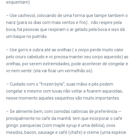
esquentam)
– Use cachecol, colocando de uma forma que tampe tambem o
nariz (para os dias com mais ventos e frio)… não respire pela
boca, há pessoas que respiram o ar gelado pela boca e isso dá
um baque no pulmão.
– Use gorro e cubra até as orelhas ( o corpo perde muito calor
pelo couro cabeludo e vc precisa manter seu corpo aquecido) as
orelhas, por serem extremidades, pode acontecer de congelar e
vc nem sentir. (ela vai ficar um vermelhão só).
– Cuidado com o “frozen byte”, suas mãos e pés podem
congelar e mesmo com luvas não voltar a ficarem aquecidas,
nesse momento aqueles saquinhos são muito importantes.
– Se alimente bem, com comidas calóricas de preferência —
principalmente no café da manhã: tem que incorporar o café
gringo: panquecas (com maple syrup é uma delícia), ovos
mexidos, bacon, sausage e café (cháfe) e creme (uma espécie