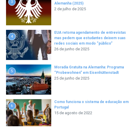
3
Alemanha (2025)
2 de julho de 2025
EUA retoma agendamento de entrevistas
4
mas pedem que estudantes deixem suas
redes sociais em modo “público”
26 de junho de 2025
Moradia Gratuita na Alemanha: Programa
5
“Probewohnen” em Eisenhüttenstadt
25 de junho de 2025
Como funciona o sistema de educação em
6
Portugal
15 de agosto de 2022