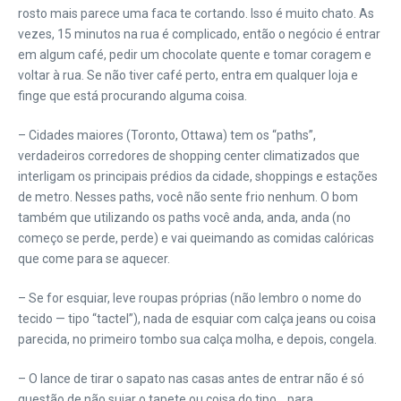
rosto mais parece uma faca te cortando. Isso é muito chato. As
vezes, 15 minutos na rua é complicado, então o negócio é entrar
em algum café, pedir um chocolate quente e tomar coragem e
voltar à rua. Se não tiver café perto, entra em qualquer loja e
finge que está procurando alguma coisa.
– Cidades maiores (Toronto, Ottawa) tem os “paths”,
verdadeiros corredores de shopping center climatizados que
interligam os principais prédios da cidade, shoppings e estações
de metro. Nesses paths, você não sente frio nenhum. O bom
também que utilizando os paths você anda, anda, anda (no
começo se perde, perde) e vai queimando as comidas calóricas
que come para se aquecer.
– Se for esquiar, leve roupas próprias (não lembro o nome do
tecido — tipo “tactel”), nada de esquiar com calça jeans ou coisa
parecida, no primeiro tombo sua calça molha, e depois, congela.
– O lance de tirar o sapato nas casas antes de entrar não é só
questão de não sujar o tapete ou coisa do tipo… para