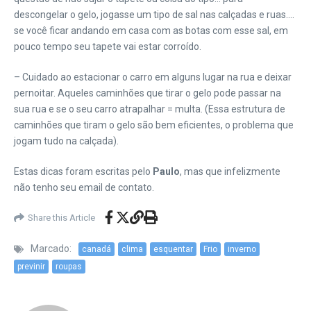
descongelar o gelo, jogasse um tipo de sal nas calçadas e ruas….
se você ficar andando em casa com as botas com esse sal, em
pouco tempo seu tapete vai estar corroído.
– Cuidado ao estacionar o carro em alguns lugar na rua e deixar
pernoitar. Aqueles caminhões que tirar o gelo pode passar na
sua rua e se o seu carro atrapalhar = multa. (Essa estrutura de
caminhões que tiram o gelo são bem eficientes, o problema que
jogam tudo na calçada).
Estas dicas foram escritas pelo
Paulo
, mas que infelizmente
não tenho seu email de contato.
Share this Article
Marcado:
canadá
clima
esquentar
Frio
inverno
previnir
roupas