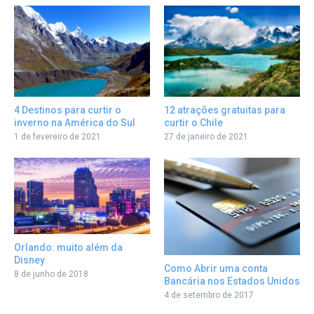
12 atrações gratuitas para
4 Destinos para curtir o
curtir o Chile
inverno na América do Sul
27 de janeiro de 2021
1 de fevereiro de 2021
Orlando: muito além da
Disney
Como Abrir uma conta
8 de junho de 2018
Bancária nos Estados Unidos
4 de setembro de 2017