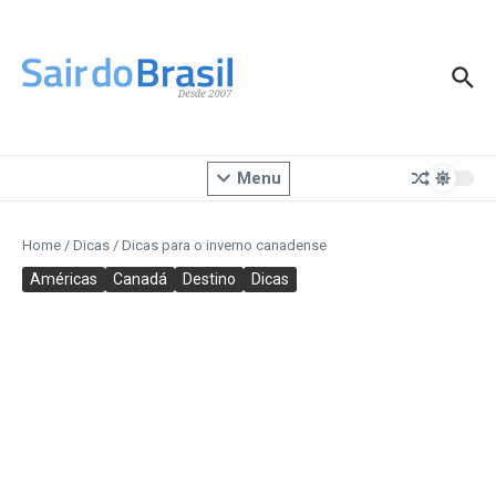
Ir para o conteúdo
Menu
Home
/
Dicas
/
Dicas para o inverno canadense
Américas
Canadá
Destino
Dicas