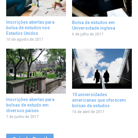
Inscrições abertas para
Bolsa de estudos em
bolsa de estudos nos
Universidade inglesa
Estados Unidos
6 de julho de 2017
10 de agosto de 2017
10 universidades
Inscrições abertas para
americanas que oferecem
bolsas de estudo em
bolsas de estudos
diversos países
10 de abril de 2017
7 de junho de 2017