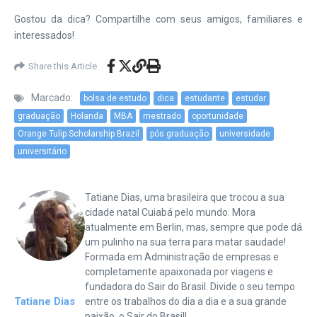
Gostou da dica? Compartilhe com seus amigos, familiares e
interessados!
Share this Article
Marcado:
bolsa de estudo
dica
estudante
estudar
graduação
Holanda
MBA
mestrado
oportunidade
Orange Tulip Scholarship Brazil
pós graduação
universidade
universitário
Tatiane Dias, uma brasileira que trocou a sua
cidade natal Cuiabá pelo mundo. Mora
atualmente em Berlin, mas, sempre que pode dá
um pulinho na sua terra para matar saudade!
Formada em Administração de empresas e
completamente apaixonada por viagens e
fundadora do Sair do Brasil. Divide o seu tempo
Tatiane Dias
entre os trabalhos do dia a dia e a sua grande
paixão, o Sair do Brasil!