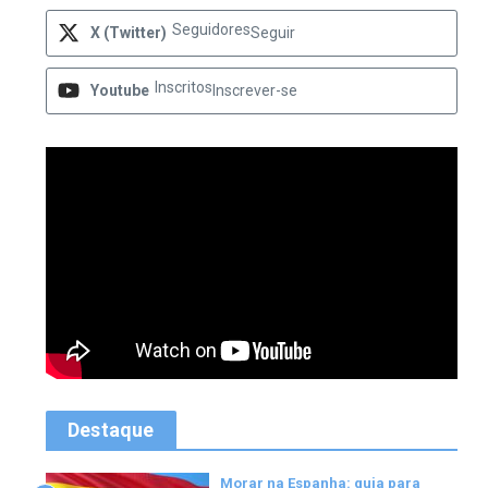
Seguidores
X (Twitter)
Seguir
Inscritos
Youtube
Inscrever-se
Destaque
Morar na Espanha: guia para