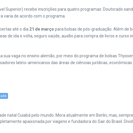
l Superior) recebe inscrições para quatro programas: Doutorado sandu
ura varia de acordo com o programa.
ertas até o dia
21 de março
para bolsas de pós-graduação. Além de bo
as de ida e volta, seguro saúde, auxílio para compra de livros e curs
 a sua vaga no ensino alemão, por meio do programa de bolsas Thysse
adores latino-americanos das áreas de ciências jurídicas, econômicas 
dade
cidade natal Cuiabá pelo mundo. Mora atualmente em Berlin, mas, sempr
amente apaixonada por viagens e fundadora do Sair do Brasil. Divide 