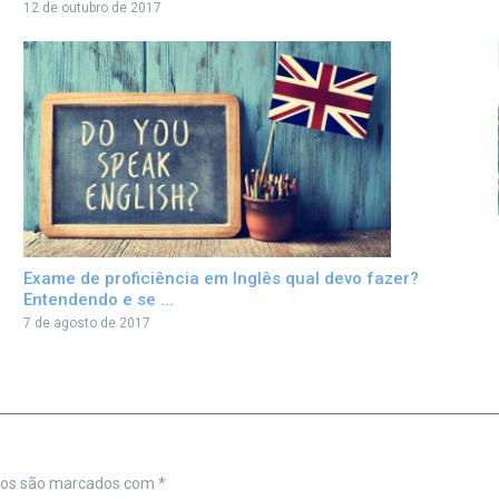
12 de outubro de 2017
Exame de proficiência em Inglês qual devo fazer?
Entendendo e se ...
7 de agosto de 2017
ios são marcados com
*