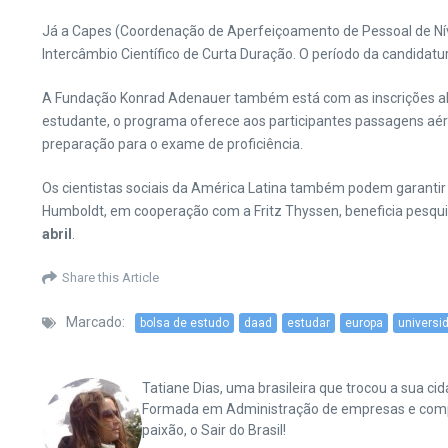
Já a Capes (Coordenação de Aperfeiçoamento de Pessoal de Níve
Intercâmbio Científico de Curta Duração. O período da candidat
A Fundação Konrad Adenauer também está com as inscrições ab
estudante, o programa oferece aos participantes passagens aére
preparação para o exame de proficiência.
Os cientistas sociais da América Latina também podem garantir
Humboldt, em cooperação com a Fritz Thyssen, beneficia pesquis
abril
.
Share this Article
Marcado:
bolsa de estudo
daad
estudar
europa
universi
Tatiane Dias, uma brasileira que trocou a sua 
Formada em Administração de empresas e complet
paixão, o Sair do Brasil!