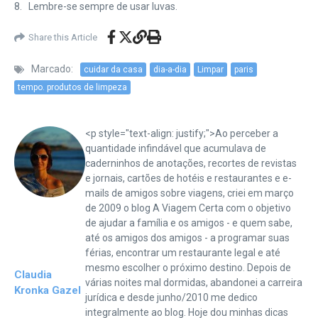
8. Lembre-se sempre de usar luvas.
Share this Article
Marcado:
cuidar da casa
dia-a-dia
Limpar
paris
tempo. produtos de limpeza
<p style="text-align: justify;">Ao perceber a
quantidade infindável que acumulava de
caderninhos de anotações, recortes de revistas
e jornais, cartões de hotéis e restaurantes e e-
mails de amigos sobre viagens, criei em março
de 2009 o blog A Viagem Certa com o objetivo
de ajudar a família e os amigos - e quem sabe,
até os amigos dos amigos - a programar suas
férias, encontrar um restaurante legal e até
mesmo escolher o próximo destino. Depois de
Claudia
várias noites mal dormidas, abandonei a carreira
Kronka Gazel
jurídica e desde junho/2010 me dedico
integralmente ao blog. Hoje dou minhas dicas