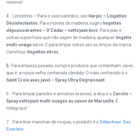
mesmo!
4. Lencinhos – Para o vaso sanitário, uso
Harpic – Lingettes
Désinfectantes
. Para móveis de madeira, sugiro
lingettes
dépoussiérantes – O’Cédar – nettoyant bois
. Para pias e
outras superfícies que não sejam de madeira, qualquer
lingette
multi-usage
serve. E para limpar vidros uso os lenços da marca
Carrefour,
lingettes vitres
.
5.
Para limpeza pesada, compre produtos que contenham Javel,
que é a nossa velha conhecida cândida. O mais conhecido é o
Saint Croix avec javel – Spray Ultra Dégraissant.
6. Para limpar paredes e armários brancos, a dica é o
Carolin –
Spray nettoyant multi-usages au savon de Marseille
. É
milagroso!
7. Para tirar manchas de roupas, o produto é o
Détacheur Eau
Ecarlate
.