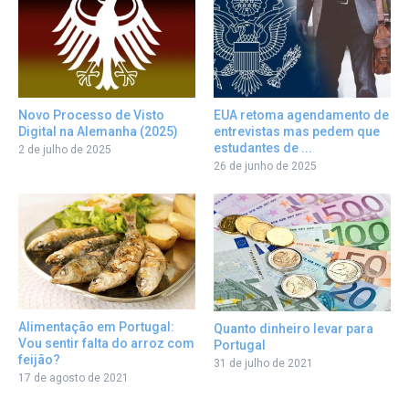
Novo Processo de Visto
EUA retoma agendamento de
Digital na Alemanha (2025)
entrevistas mas pedem que
estudantes de ...
2 de julho de 2025
26 de junho de 2025
Alimentação em Portugal:
Quanto dinheiro levar para
Vou sentir falta do arroz com
Portugal
feijão?
31 de julho de 2021
17 de agosto de 2021