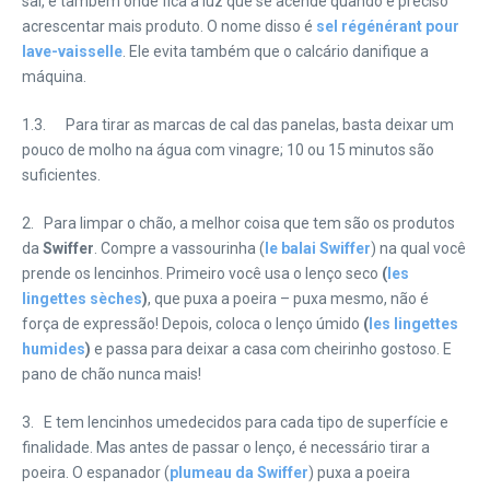
sal, e também onde fica a luz que se acende quando é preciso
acrescentar mais produto. O nome disso é
sel régénérant pour
lave-vaisselle
. Ele evita também que o calcário danifique a
máquina.
1.3. Para tirar as marcas de cal das panelas, basta deixar um
pouco de molho na água com vinagre; 10 ou 15 minutos são
suficientes.
2. Para limpar o chão, a melhor coisa que tem são os produtos
da
Swiffer
. Compre a vassourinha (
le balai Swiffer
) na qual você
prende os lencinhos. Primeiro você usa o lenço seco
(
les
lingettes sèches
)
, que puxa a poeira – puxa mesmo, não é
força de expressão! Depois, coloca o lenço úmido
(
les lingettes
humides
)
e passa para deixar a casa com cheirinho gostoso. E
pano de chão nunca mais!
3. E tem lencinhos umedecidos para cada tipo de superfície e
finalidade. Mas antes de passar o lenço, é necessário tirar a
poeira. O espanador (
plumeau da Swiffer
) puxa a poeira