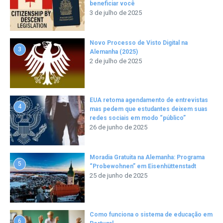
beneficiar você
3 de julho de 2025
Novo Processo de Visto Digital na
3
Alemanha (2025)
2 de julho de 2025
EUA retoma agendamento de entrevistas
4
mas pedem que estudantes deixem suas
redes sociais em modo “público”
26 de junho de 2025
Moradia Gratuita na Alemanha: Programa
5
“Probewohnen” em Eisenhüttenstadt
25 de junho de 2025
Como funciona o sistema de educação em
6