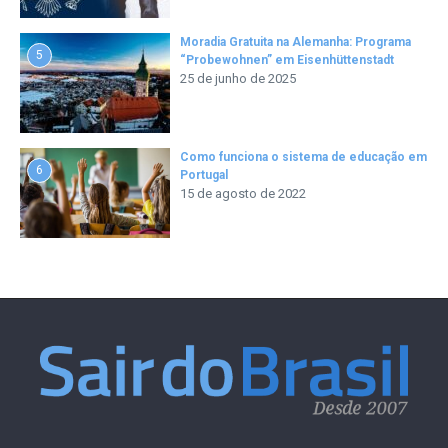
Moradia Gratuita na Alemanha: Programa
5
“Probewohnen” em Eisenhüttenstadt
25 de junho de 2025
Como funciona o sistema de educação em
6
Portugal
15 de agosto de 2022