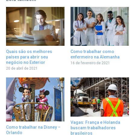
Como trabalhar como
Quais são os melhores
enfermeiro na Alemanha
países para abrir seu
negócio no Exterior
16 de fevereiro de 2021
20 de abril de 2021
Vagas: França e Holanda
Como trabalhar na Disney –
buscam trabalhadores
Orlando
brasileiros