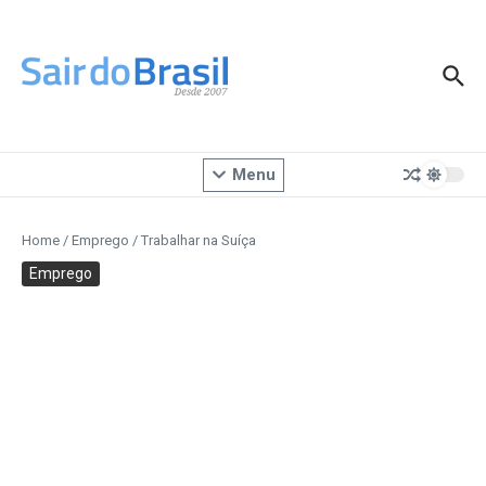
Ir para o conteúdo
Menu
Home
/
Emprego
/
Trabalhar na Suíça
Emprego