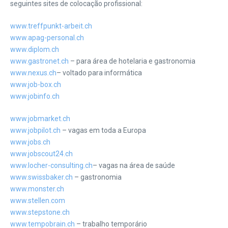
seguintes sites de colocação profissional:
www.treffpunkt-arbeit.ch
www.apag-personal.ch
www.diplom.ch
www.gastronet.ch
– para área de hotelaria e gastronomia
www.nexus.ch
– voltado para informática
www.job-box.ch
www.jobinfo.ch
www.jobmarket.ch
www.jobpilot.ch
– vagas em toda a Europa
www.jobs.ch
www.jobscout24.ch
www.locher-consulting.ch
– vagas na área de saúde
www.swissbaker.ch
– gastronomia
www.monster.ch
www.stellen.com
www.stepstone.ch
www.tempobrain.ch
– trabalho temporário