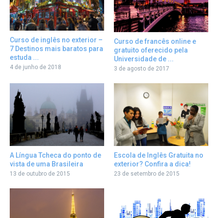
Curso de inglês no exterior –
Curso de francês online e
7 Destinos mais baratos para
gratuito oferecido pela
estuda ...
Universidade de ...
4 de junho de 2018
3 de agosto de 2017
Escola de Inglês Gratuita no
A Língua Tcheca do ponto de
exterior? Confira a dica!
vista de uma Brasileira
23 de setembro de 2015
13 de outubro de 2015