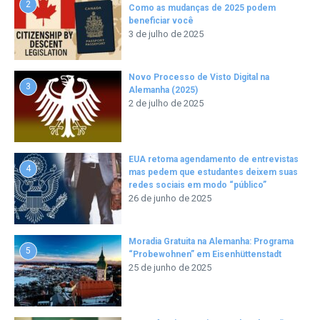
2
Como as mudanças de 2025 podem
beneficiar você
3 de julho de 2025
Novo Processo de Visto Digital na
3
Alemanha (2025)
2 de julho de 2025
EUA retoma agendamento de entrevistas
4
mas pedem que estudantes deixem suas
redes sociais em modo “público”
26 de junho de 2025
Moradia Gratuita na Alemanha: Programa
5
“Probewohnen” em Eisenhüttenstadt
25 de junho de 2025