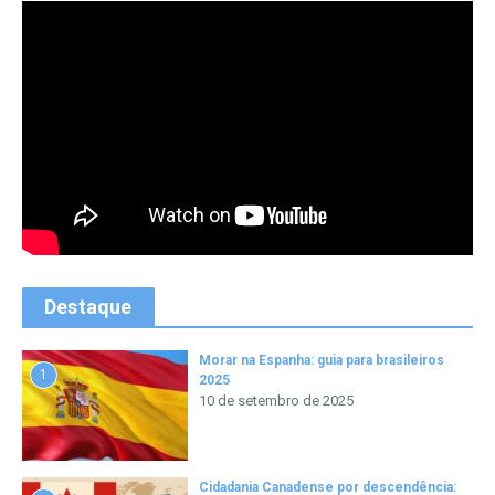
Destaque
Morar na Espanha: guia para brasileiros
1
2025
10 de setembro de 2025
Cidadania Canadense por descendência: