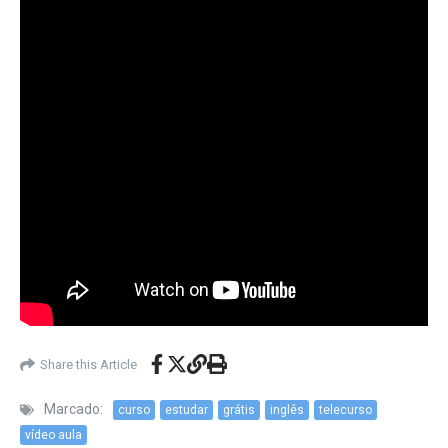
Share this Article
Marcado:
curso
estudar
grátis
inglês
telecurso
vídeo aula