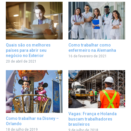
Como trabalhar como
Quais são os melhores
enfermeiro na Alemanha
países para abrir seu
negócio no Exterior
16 de fevereiro de 2021
20 de abril de 2021
Vagas: França e Holanda
Como trabalhar na Disney –
buscam trabalhadores
Orlando
brasileiros
18 de julho de 2019
9 de julho de 2018