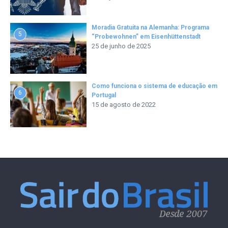
Moradia Gratuita na Alemanha: Programa
5
“Probewohnen” em Eisenhüttenstadt
25 de junho de 2025
Como funciona o sistema de educação em
6
Portugal
15 de agosto de 2022