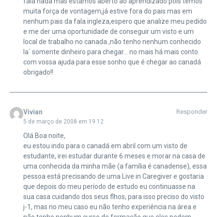
fala nada mas estamos aberto ao aprendizado pois temos
muita força de vontagem,já estive fora do pais mas em
nenhum pais da fala ingleza,espero que analize meu pedido
e me der uma oportunidade de conseguir um visto e um
local de trabalho no canada ,não tenho nenhum conhecido
la´ somente dinheiro para chegar… no mais há mais conto
com vossa ajuda para esse sonho que é chegar ao canadá
obrigado!!
Vivian
Responder
5 de março de 2008 em 19:12
Olá Boa noite,
eu estou indo para o canadá em abril com um visto de
estudante, irei estudar durante 6 meses e morar na casa de
uma conhecida da minha mãe (a família é canadense), essa
pessoa está precisando de uma Live in Caregiver e gostaria
que depois do meu período de estudo eu continuasse na
sua casa cuidando dos seus flhos, para isso preciso do visto
j-1, mas no meu caso eu não tenho experiência na área e