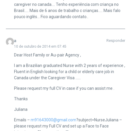
caregiver no canada…. Tenho experiência com criança no
Brasil….. Mais de 6 anos de trabalho c crianças….. Mais falo
pouco inglês… Fico aguardando contato..
a
Responder
10 de outubro de 2014 em 07:45
Dear Host Family or Au-pair Agency ,
I am a Brazilian graduated Nurse with 2 years of experience ,
Fluent in English looking for a child or elderly care job in
Canada under the Caregiver Visa ……
Please request my full CV in case if you can assist me .
Thanks
Juliana
Emails –
m91643000@gmail.com
?subject=NurseJuliana –
please request my Full CV and set up a Face to Face