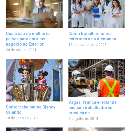
Como trabalhar como
Quais são os melhores
enfermeiro na Alemanha
países para abrir seu
negócio no Exterior
16 de fevereiro de 2021
20 de abril de 2021
Vagas: França e Holanda
Como trabalhar na Disney –
buscam trabalhadores
Orlando
brasileiros
18 de julho de 2019
9 de julho de 2018