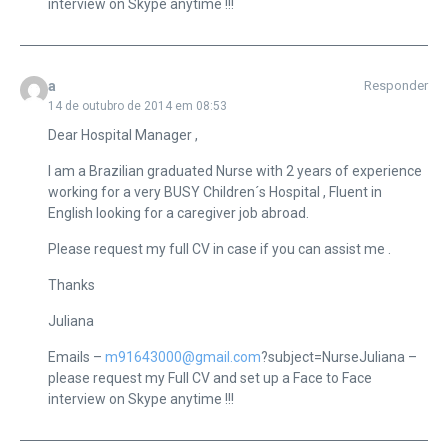
interview on Skype anytime !!!
a
Responder
14 de outubro de 2014 em 08:53
Dear Hospital Manager ,
I am a Brazilian graduated Nurse with 2 years of experience
working for a very BUSY Children´s Hospital , Fluent in
English looking for a caregiver job abroad.
Please request my full CV in case if you can assist me .
Thanks
Juliana
Emails –
m91643000@gmail.com
?subject=NurseJuliana –
please request my Full CV and set up a Face to Face
interview on Skype anytime !!!