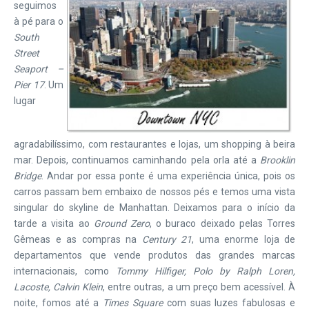
seguimos
à pé para o
South
Street
Seaport –
Pier 17
. Um
lugar
agradabilíssimo, com restaurantes e lojas, um shopping à beira
mar. Depois, continuamos caminhando pela orla até a
Brooklin
Bridge
. Andar por essa ponte é uma experiência única, pois os
carros passam bem embaixo de nossos pés e temos uma vista
singular do skyline de Manhattan. Deixamos para o início da
tarde a visita ao
Ground Zero
, o buraco deixado pelas Torres
Gêmeas e as compras na
Century 21
, uma enorme loja de
departamentos que vende produtos das grandes marcas
internacionais, como
Tommy Hilfiger, Polo by Ralph Loren,
Lacoste, Calvin Klein
, entre outras, a um preço bem acessível. À
noite, fomos até a
Times Square
com suas luzes fabulosas e