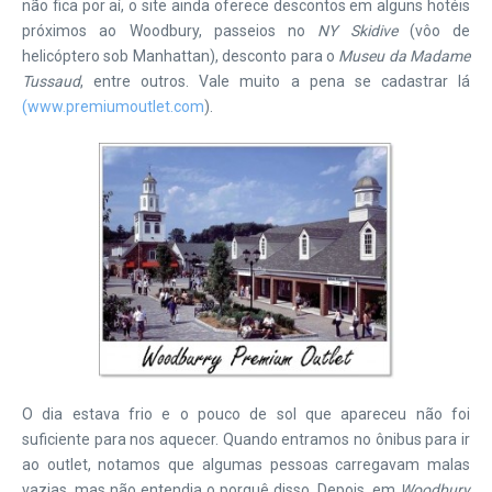
não fica por aí, o site ainda oferece descontos em alguns hotéis
próximos ao Woodbury, passeios no
NY Skidive
(vôo de
helicóptero sob Manhattan), desconto para o
Museu da Madame
Tussaud
, entre outros. Vale muito a pena se cadastrar lá
(www.premiumoutlet.com
).
O dia estava frio e o pouco de sol que apareceu não foi
suficiente para nos aquecer. Quando entramos no ônibus para ir
ao outlet, notamos que algumas pessoas carregavam malas
vazias, mas não entendia o porquê disso. Depois, em
Woodbury