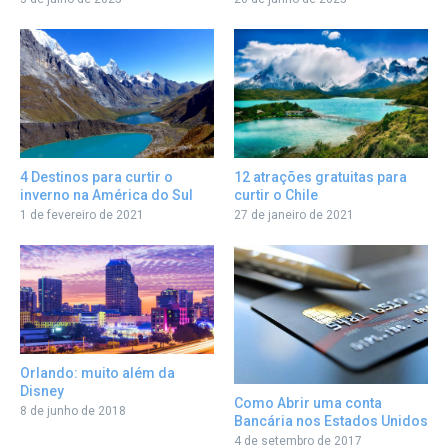
12 atrações gratuitas para
4 Destinos para curtir o
curtir o Chile
inverno na América do Sul
27 de janeiro de 2021
1 de fevereiro de 2021
Orlando: muito além da
Disney
Como Abrir uma conta
8 de junho de 2018
Bancária nos Estados Unidos
4 de setembro de 2017