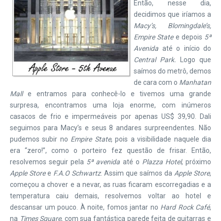
Então, nesse dia,
decidimos que iríamos a
Macy’s, Blomingdale’s,
Empire State
e depois
5ª
Avenida
até o início do
Central Park.
Logo que
saímos do metrô, demos
de cara com o
Manhatan
Mall
e entramos para conhecê-lo e tivemos uma grande
surpresa, encontramos uma loja enorme, com inúmeros
casacos de frio e impermeáveis por apenas US$ 39,90. Dali
seguimos para Macy’s e seus 8 andares surpreendentes. Não
pudemos subir no
Empire State
, pois a visibilidade naquele dia
era “zero!”, como o porteiro fez questão de frisar. Então,
resolvemos seguir pela
5ª avenida
até o
Plazza Hotel
, próximo
Apple Store
e
F.A.O Schwartz
. Assim que saímos da
Apple Store
,
começou a chover e a nevar, as ruas ficaram escorregadias e a
temperatura caiu demais, resolvemos voltar ao hotel e
descansar um pouco. À noite, fomos jantar no
Hard Rock Café
,
na
Times Square
, com sua fantástica parede feita de guitarras e