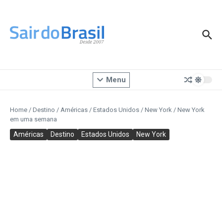
Ir para o conteúdo
Menu
Home
/
Destino
/
Américas
/
Estados Unidos
/
New York
/
New York
em uma semana
Américas
Destino
Estados Unidos
New York