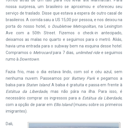
fomos atrás de um táxi para nos levar até Manhattan. Para
nossa surpresa, um brasileiro se aproximou e ofereceu seu
serviço de traslado. Disse que estava a espera de outro casal de
brasileiros. A corrida saiu a US 15,00 por pessoa, e nos deixou na
porta do nosso hotel, o
Doubletree Metropolitan
, na Lexington
Ave com a 50th Street. Fizemos o check-in antecipado,
deixamos as malas no quarto e seguimos para o metrô. Aliás,
havia uma entrada para o subway bem na esquina desse hotel.
Compramos o
Metrocard
para 7 dias,
unlimited ride
e seguimos
rumo à
Downtown
.
Fazia frio, mas o dia estava lindo, com sol e céu azul, sem
nenhuma nuvem. Passeamos por
Battery Park
e pegamos a
balsa para
Staten Island
. A balsa é gratuita e passa em frente à
Estátua da Liberdade
, mas não pára na ilha. Para isso, é
necessário comprar os ingressos para a
Estátua da Liberdade
,
com a opção de parar em
Ellis Island
(museu sobre os primeiros
imigrantes).
Dali,