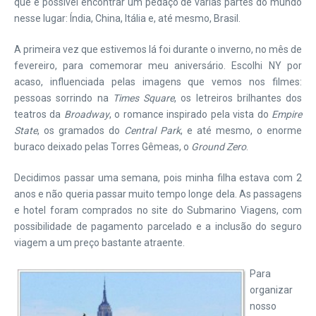
que é possível encontrar um pedaço de várias partes do mundo
nesse lugar: Índia, China, Itália e, até mesmo, Brasil.
A primeira vez que estivemos lá foi durante o inverno, no mês de
fevereiro, para comemorar meu aniversário. Escolhi NY por
acaso, influenciada pelas imagens que vemos nos filmes:
pessoas sorrindo na
Times Square
, os letreiros brilhantes dos
teatros da
Broadway
, o romance inspirado pela vista do
Empire
State
, os gramados do
Central Park
, e até mesmo, o enorme
buraco deixado pelas Torres Gêmeas, o
Ground Zero
.
Decidimos passar uma semana, pois minha filha estava com 2
anos e não queria passar muito tempo longe dela. As passagens
e hotel foram comprados no site do Submarino Viagens, com
possibilidade de pagamento parcelado e a inclusão do seguro
viagem a um preço bastante atraente.
Para
organizar
nosso