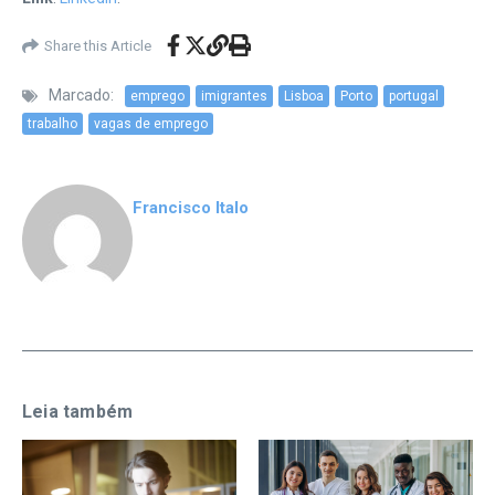
Share this Article
Marcado:
emprego
imigrantes
Lisboa
Porto
portugal
trabalho
vagas de emprego
Francisco Italo
Leia também