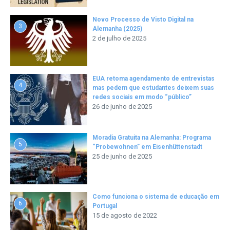
Novo Processo de Visto Digital na
3
Alemanha (2025)
2 de julho de 2025
EUA retoma agendamento de entrevistas
4
mas pedem que estudantes deixem suas
redes sociais em modo “público”
26 de junho de 2025
Moradia Gratuita na Alemanha: Programa
5
“Probewohnen” em Eisenhüttenstadt
25 de junho de 2025
Como funciona o sistema de educação em
6
Portugal
15 de agosto de 2022