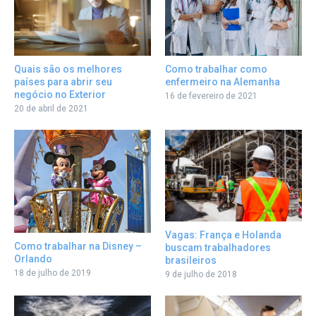
Como trabalhar como
Quais são os melhores
enfermeiro na Alemanha
países para abrir seu
negócio no Exterior
16 de fevereiro de 2021
20 de abril de 2021
Vagas: França e Holanda
Como trabalhar na Disney –
buscam trabalhadores
Orlando
brasileiros
18 de julho de 2019
9 de julho de 2018