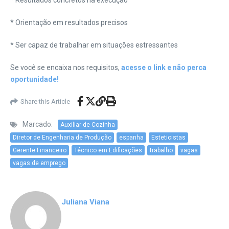
* Resultados concretos na execução
* Orientação em resultados precisos
* Ser capaz de trabalhar em situações estressantes
Se você se encaixa nos requisitos,
acesse o link e não perca
oportunidade!
Share this Article
Marcado:
Auxiliar de Cozinha
Diretor de Engenharia de Produção
espanha
Esteticistas
Gerente Financeiro
Técnico em Edificações
trabalho
vagas
vagas de emprego
Juliana Viana