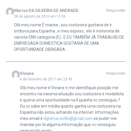
Marise DA SILVEIRA DE ANDRADE
Responder
28 de agosto de 2016 em 13:56
Olá meu nome É marise , sou costureira gostaria de ir
embora para Espanha , e meu esposo , ele é motorista de
carreta CNH categoria (E) , E EU TAMBÉM JÁ TRABALHEI DE
EMPREGADA DOMESTICA GOSTARIA DE UMA
OPORTUNIDADE OBRIGADA .
Viviane
Responder
6 de fevereiro de 2017 em 23:43
Olá meu nome é Viviane e me identifiquei posição me
encontro na mesma situação sou costureira e modelista
e queria uma oportunidade na Espanha vc conseguiu ?
Ou vc sabe em média quanto ganha uma costureira na
Espanha não estou achando na internet. Informações
meu email é
dgnerus.estilo@gmail.com
se puder me
mandar por lá alguma informação que vc conseguiu
serei muito grata