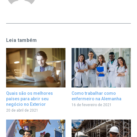
Leia também
Como trabalhar como
Quais são os melhores
enfermeiro na Alemanha
países para abrir seu
negócio no Exterior
16 de fevereiro de 2021
20 de abril de 2021