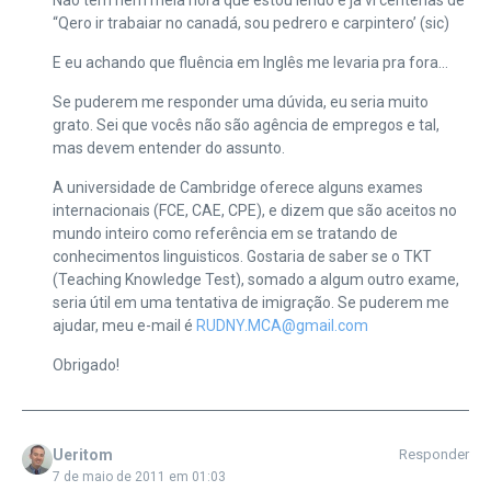
Não tem nem meia hora que estou lendo e ja vi centenas de
“Qero ir trabaiar no canadá, sou pedrero e carpintero’ (sic)
E eu achando que fluência em Inglês me levaria pra fora…
Se puderem me responder uma dúvida, eu seria muito
grato. Sei que vocês não são agência de empregos e tal,
mas devem entender do assunto.
A universidade de Cambridge oferece alguns exames
internacionais (FCE, CAE, CPE), e dizem que são aceitos no
mundo inteiro como referência em se tratando de
conhecimentos linguisticos. Gostaria de saber se o TKT
(Teaching Knowledge Test), somado a algum outro exame,
seria útil em uma tentativa de imigração. Se puderem me
ajudar, meu e-mail é
RUDNY.MCA@gmail.com
Obrigado!
Ueritom
Responder
7 de maio de 2011 em 01:03