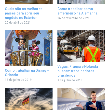
Como trabalhar como
Quais são os melhores
enfermeiro na Alemanha
países para abrir seu
negócio no Exterior
16 de fevereiro de 2021
20 de abril de 2021
Vagas: França e Holanda
Como trabalhar na Disney –
buscam trabalhadores
Orlando
brasileiros
18 de julho de 2019
9 de julho de 2018