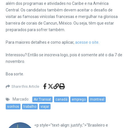
além dos programas e atividades no Caribe e na América
Central. Os candidatos também devem aceitar o desafio de
visitar as famosas vinícolas francesas e mergulhar na gloriosa
barreira de corais de Cancun, México. Ou seja, têm que estar
preparados para sofrer também.
Para maiores detalhes e como aplicar,
acesse o site
.
Interessou? Então se inscreva logo, pois é somente até o dia 7 de
novembro.
Boa sorte.
Share this Article
Marcado:
Air Transat
canadá
emprego
montreal
sonhos
trabalho
viajar
<p style="text-align: justify;">"Brasileiro e