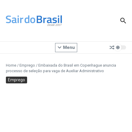
Ir para o conteúdo
Menu
Home
/
Emprego
/
Embaixada do Brasil em Copenhague anuncia
processo de seleção para vaga de Auxiliar Administrativo
Emprego