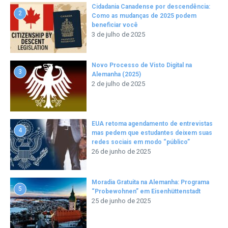
Cidadania Canadense por descendência:
2
Como as mudanças de 2025 podem
beneficiar você
3 de julho de 2025
Novo Processo de Visto Digital na
3
Alemanha (2025)
2 de julho de 2025
EUA retoma agendamento de entrevistas
4
mas pedem que estudantes deixem suas
redes sociais em modo “público”
26 de junho de 2025
Moradia Gratuita na Alemanha: Programa
5
“Probewohnen” em Eisenhüttenstadt
25 de junho de 2025