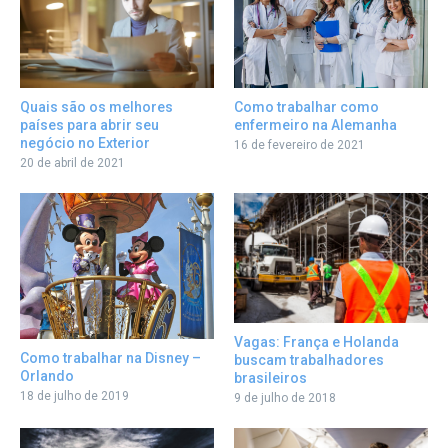
Como trabalhar como
Quais são os melhores
enfermeiro na Alemanha
países para abrir seu
negócio no Exterior
16 de fevereiro de 2021
20 de abril de 2021
Vagas: França e Holanda
Como trabalhar na Disney –
buscam trabalhadores
Orlando
brasileiros
18 de julho de 2019
9 de julho de 2018