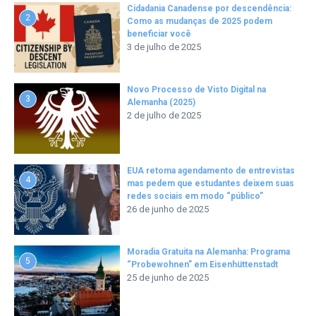
Cidadania Canadense por descendência:
2
Como as mudanças de 2025 podem
beneficiar você
3 de julho de 2025
Novo Processo de Visto Digital na
3
Alemanha (2025)
2 de julho de 2025
EUA retoma agendamento de entrevistas
4
mas pedem que estudantes deixem suas
redes sociais em modo “público”
26 de junho de 2025
Moradia Gratuita na Alemanha: Programa
5
“Probewohnen” em Eisenhüttenstadt
25 de junho de 2025