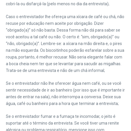
cobri-la ou disfarçá-la (pelo menos no dia da entrevista);
Caso o entrevistador lhe ofereça uma xícara de café ou chá, não
recuse por educação nem aceite por obrigação. Dizer
“obrigado(a)” só não basta. Dessa forma não dá para saber se
você aceitou a tal café ou não. O certo é: “sim, obrigado(a)” ou
“não, obrigado(a)”. Lembre-se: a xícara na mão direita e, o pires
na mão esquerda. Os biscoitinhos poderão esfarelar sobre a sua
roupa, portanto, é melhor recusar. Não seria elegante falar com
a boca cheia nem ter que se levantar para sacudir as migalhas.
Trata-se de uma entrevista e não de um chá informal;
Se o entrevistador não lhe oferecer água nem café, ou se você
sentir necessidade de ir ao banheiro (por isso que é importante ir
antes de entrar na sala), não interrompa a conversa. Deixe sua
água, café ou banheiro para a hora que terminar a entrevista;
Se o entrevistador fumar e a fumaça te incomodar, o jeito é
suportar até o término da entrevista. Se você tiver uma renite
alérgica ou problema respiratório, mencione isso com