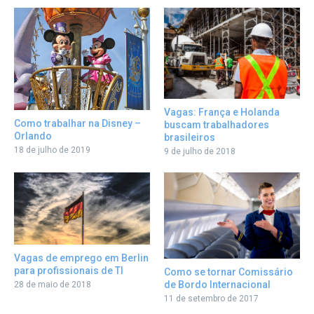
Vagas: França e Holanda
Como trabalhar na Disney –
buscam trabalhadores
Orlando
brasileiros
18 de julho de 2019
9 de julho de 2018
Vagas de emprego em Berlin
para profissionais de TI
Como se tornar Comissário
de Bordo Internacional
28 de maio de 2018
11 de setembro de 2017