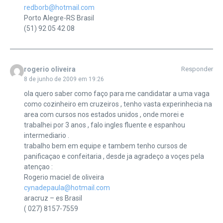
redborb@hotmail.com
Porto Alegre-RS Brasil
(51) 92 05 42 08
rogerio oliveira
Responder
8 de junho de 2009 em 19:26
ola quero saber como faço para me candidatar a uma vaga
como cozinheiro em cruzeiros , tenho vasta experinhecia na
area com cursos nos estados unidos , onde morei e
trabalhei por 3 anos , falo ingles fluente e espanhou
intermediario .
trabalho bem em equipe e tambem tenho cursos de
panificaçao e confeitaria , desde ja agradeço a voçes pela
atençao :
Rogerio maciel de oliveira
cynadepaula@hotmail.com
aracruz – es Brasil
( 027) 8157-7559