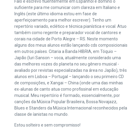
Falo e escrevo fluentemente em Espanhol e domino o
suficiente para me comunicar com clareza em Italiano e
Inglês (este último idioma estou em fase de
aperfeiçoamento para melhor escrever). Tenho um
repertório variado, eclético e técnica pianística e vocal. Atuo
também como regente e preparador vocal de cantores e
corais na cidade de Porto Alegre – RS. Neste momento
alguns dos meus alunos estão lançando cds composicionais
em outros países. Citaria a Banda HIBRIA, em Tóquio –
Japão (Iuri Sanson – voca, atualmente considerado uma
das melhores vozes do planeta no seu gênero musical -
avaliado por revistas especializadas na área no Japão), três
alunos em Lisboa – Portugal – lançando o seu primeiro CD
de composições, e Xangai – China (onde uma das minhas
ex-alunas de canto atua como profissinal em educação
musical. Meu repertório é formado, essencialmente, por
canções da Música Popular Brasileira, Bossa Novajazz,
Blues e Standers da Música Internacional reconhecidos pela
classe de íanistas no mundo.
Estou solteiro e sem compromisso!