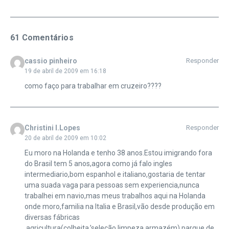
61 Comentários
cassio pinheiro
Responder
19 de abril de 2009 em 16:18
como faço para trabalhar em cruzeiro????
Christini I.Lopes
Responder
20 de abril de 2009 em 10:02
Eu moro na Holanda e tenho 38 anos.Estou imigrando fora
do Brasil tem 5 anos,agora como já falo ingles
intermediario,bom espanhol e italiano,gostaria de tentar
uma suada vaga para pessoas sem experiencia,nunca
trabalhei em navio,mas meus trabalhos aqui na Holanda
onde moro,familia na Italia e Brasil,vão desde produção em
diversas fábricas
,agricultura(colheita,’seleção,limpeza,armazém),parque de