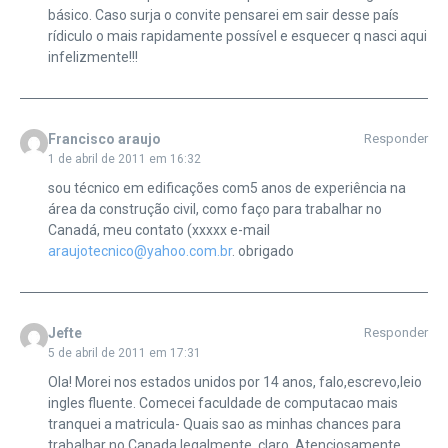
básico. Caso surja o convite pensarei em sair desse país
rídiculo o mais rapidamente possível e esquecer q nasci aqui
infelizmente!!!
Francisco araujo
Responder
1 de abril de 2011 em 16:32
sou técnico em edificações com5 anos de experiência na
área da construção civil, como faço para trabalhar no
Canadá, meu contato (xxxxx e-mail
araujotecnico@yahoo.com.br
. obrigado
Jefte
Responder
5 de abril de 2011 em 17:31
Ola! Morei nos estados unidos por 14 anos, falo,escrevo,leio
ingles fluente. Comecei faculdade de computacao mais
tranquei a matricula- Quais sao as minhas chances para
trabalhar no Canada legalmente, claro. Atenciosamente.