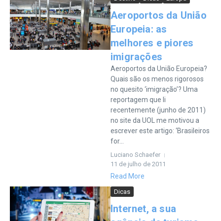
Aeroportos da União
Europeia: as
melhores e piores
imigrações
Aeroportos da União Europeia?
Quais são os menos rigorosos
no quesito ‘imigração’? Uma
reportagem que li
recentemente (junho de 2011)
no site da UOL me motivou a
escrever este artigo: ‘Brasileiros
for...
Luciano Schaefer
11 de julho de 2011
Read More
Dicas
Internet, a sua