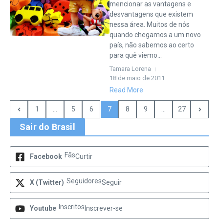
mencionar as vantagens e
desvantagens que existem
nessa área. Muitos de nós
quando chegamos a um novo
país, não sabemos ao certo
para quê viemo...
Tamara Lorena
18 de maio de 2011
Read More
1
...
5
6
7
8
9
...
27
Sair do Brasil
Fãs
Facebook
Curtir
Seguidores
X (Twitter)
Seguir
Inscritos
Youtube
Inscrever-se