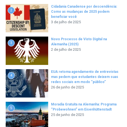
Cidadania Canadense por descendência:
2
Como as mudanças de 2025 podem
beneficiar você
3 de julho de 2025
Novo Processo de Visto Digital na
3
Alemanha (2025)
2 de julho de 2025
EUA retoma agendamento de entrevistas
4
mas pedem que estudantes deixem suas
redes sociais em modo “público”
26 de junho de 2025
Moradia Gratuita na Alemanha: Programa
5
“Probewohnen” em Eisenhüttenstadt
25 de junho de 2025