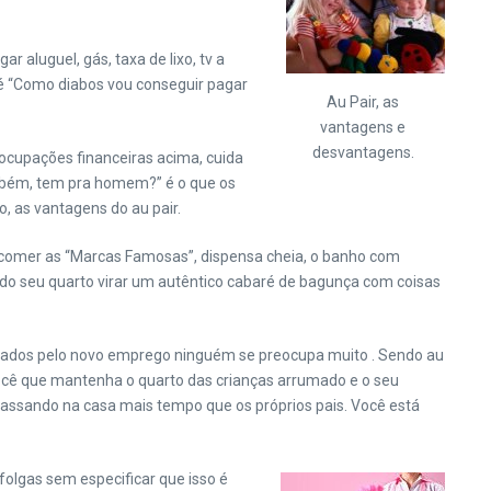
 aluguel, gás, taxa de lixo, tv a
 é “Como diabos vou conseguir pagar
Au Pair, as
vantagens e
desvantagens.
ocupações financeiras acima, cuida
ambém, tem pra homem?” é o que os
 as vantagens do au pair.
comer as “Marcas Famosas”, dispensa cheia, o banho com
ia do seu quarto virar um autêntico cabaré de bagunça com coisas
smados pelo novo emprego ninguém se preocupa muito . Sendo au
você que mantenha o quarto das crianças arrumado e o seu
passando na casa mais tempo que os próprios pais. Você está
folgas sem especificar que isso é