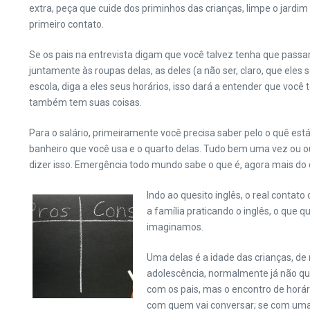
extra, peça que cuide dos priminhos das crianças, limpe o jardim
primeiro contato.
Se os pais na entrevista digam que você talvez tenha que passar 
juntamente às roupas delas, as deles (a não ser, claro, que eles
escola, diga a eles seus horários, isso dará a entender que voc
também tem suas coisas.
Para o salário, primeiramente você precisa saber pelo o quê está
banheiro que você usa e o quarto delas. Tudo bem uma vez ou ou
dizer isso. Emergência todo mundo sabe o que é, agora mais do 
Indo ao quesito inglês, o real cont
a família praticando o inglês, o que
imaginamos.
Uma delas é a idade das crianças, de 
adolescência, normalmente já não qu
com os pais, mas o encontro de horári
com quem vai conversar; se com uma c