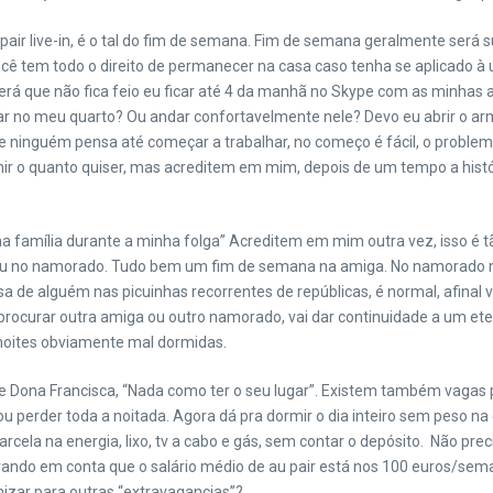
ir live-in, é o tal do fim de semana. Fim
de semana geralmente será sua
ê tem todo o direito de permanecer na casa caso tenha se aplicado à um
erá que não fica feio eu ficar até 4 da manhã no Skype com as minhas 
car no meu quarto? Ou andar confortavelmente nele? Devo eu abrir o arm
ue ninguém pensa até começar a trabalhar, no começo é fácil, o probl
ir o quanto quiser, mas acreditem em mim, depois de um tempo a histó
r na família durante a minha folga” Acreditem em mim outra vez, isso é
u no namorado. Tudo bem um fim de semana na amiga. No namorado ma
a de alguém nas picuinhas recorrentes de repúblicas, é normal, afinal
 procurar outra amiga ou outro namorado, vai dar continuidade a um e
oites obviamente mal dormidas.
ãe Dona
Francisca, “Nada como ter o seu lugar”. Existem também vagas 
u perder toda a noitada. Agora dá pra dormir o dia inteiro sem peso na 
rcela na energia, lixo, tv a cabo e gás, sem contar o depósito. Não prec
do em conta que o salário médio de au pair está nos 100 euros/seman
izar para outras “extravagancias”?