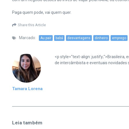
Paga quem pode, vai quem quer.
Share this Article
Marcado:
Au pair
babá
desvantagens
dinheiro
emprego
<p style="text-align: justify;">Brasileir
de intercâmbista e eventuais novidades s
Tamara Lorena
Leia também