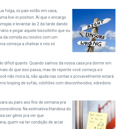
 folga, os pais estão em casa,
a live-in position. Aí que o encargo
amigas e levantar às 2 da tarde dando
ário e pegar aquele biscoitinho que eu
ema da comida eu resolvo com um
ria começa a chatear e nós só
 tão difícil quanto. Quando saímos da nossa casa pra dormir em
is do que isso passa, mas de repente você começa a ir
 você não mora lá, não ajuda nas contas e provavelmente estará
terno looping de sofás, colchões com desconhecidos, edredons
para au pairs aos fins de semana pra
consciência. Na estimativa Irlandesa do
isa ser gênio pra ver que
a, quem vai ter condição de arcar