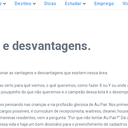
s
Destino
Dicas
Estudar
Emprego
Vi
s e desvantagens.
ionar as vantagens e desvantagens que existem nessa área.
 certo para quê viemos, o quê queremos, como fazer X ou Y ou onde 
pouquinho do que não queremos e o campeão dessa lista é o desempr
eio pensando nas crianças e na profissão gloriosa de Au Pair. Nos prim
argos possíveis, é curriculum de recepcionista, waitress, cleaner, hous
eninas residentes, vem a pergunta: “Por que não tentar Au Pair?” Dá-se
nessa vida e haja um bom dicionário para o preenchimento de cadastros