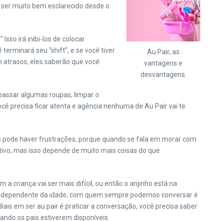
ue ser muito bem esclarecido desde o
sso irá inibi-los de colocar
terminará seu “shift”, e se você tiver
Au Pair, as
m atrasos, eles saberão que você
vantagens e
desvantagens.
 passar algumas roupas, limpar o
ê precisa ficar atenta e agência nenhuma de Au Pair vai te
es pode haver frustrações, porque quando se fala em morar com
tivo, mas isso depende de muito mais coisas do que
 criança vai ser mais difícil, ou então o anjinho está na
ue independente da idade, com quem sempre podemos conversar é
ais em ser au pair é praticar a conversação, você precisa saber
ando os pais estiverem disponíveis.