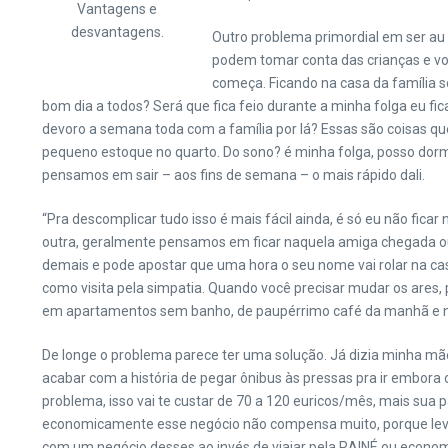
Vantagens e
desvantagens.
Outro problema primordial em ser au pa
podem tomar conta das crianças e voc
começa. Ficando na casa da família s
bom dia a todos? Será que fica feio durante a minha folga eu fi
devoro a semana toda com a família por lá? Essas são coisas q
pequeno estoque no quarto. Do sono? é minha folga, posso dorm
pensamos em sair – aos fins de semana – o mais rápido dali.
“Pra descomplicar tudo isso é mais fácil ainda, é só eu não fica
outra, geralmente pensamos em ficar naquela amiga chegada o
demais e pode apostar que uma hora o seu nome vai rolar na cas
como visita pela simpatia. Quando você precisar mudar os ares,
em apartamentos sem banho, de paupérrimo café da manhã e n
De longe o problema parece ter uma solução. Já dizia minha m
acabar com a história de pegar ônibus às pressas pra ir embora o
problema, isso vai te custar de 70 a 120 euricos/mês, mais sua pa
economicamente esse negócio não compensa muito, porque levan
com um negócio desses ao invés de viajar pela RAINÉ ou econom