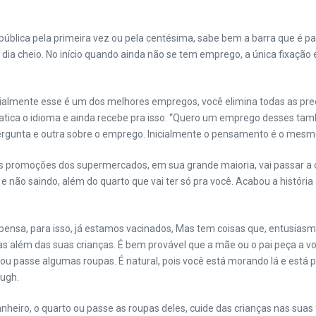
lica pela primeira vez ou pela centésima, sabe bem a barra que é pagar
 dia cheio. No início quando ainda não se tem emprego, a única fixação
icialmente esse é um dos melhores empregos, você elimina todas as pre
 pratica o idioma e ainda recebe pra isso. “Quero um emprego desses t
unta e outra sobre o emprego. Inicialmente o pensamento é o mesmo,
s promoções dos supermercados, em sua grande maioria, vai passar a 
o e não saindo, além do quarto que vai ter só pra você. Acabou a histór
ensa, para isso, já estamos vacinados, Mas tem coisas que, entusia
ras além das suas crianças. É bem provável que a mãe ou o pai peça a 
ou passe algumas roupas. É natural, pois você está morando lá e está 
ough.
heiro, o quarto ou passe as roupas deles, cuide das crianças nas suas 