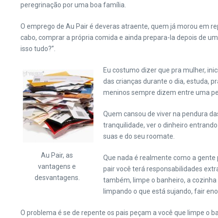
peregrinação por uma boa família.
O emprego de Au Pair é deveras atraente, quem já morou em repúb
cabo, comprar a própria comida e ainda prepara-la depois de um
isso tudo?”.
Eu costumo dizer que pra mulher, in
das crianças durante o dia, estuda,
meninos sempre dizem entre uma perg
Quem cansou de viver na pendura da
tranquilidade, ver o dinheiro entrand
suas e do seu roomate.
Au Pair, as
Que nada é realmente como a gente p
vantagens e
pair você terá responsabilidades ext
desvantagens.
também, limpe o banheiro, a cozinha 
limpando o que está sujando, fair en
O problema é se de repente os pais peçam a você que limpe o ban