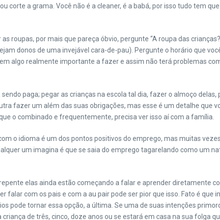
 ou corte a grama. Você não é a cleaner, é a babá, por isso tudo tem q
as roupas, por mais que pareça óbvio, pergunte “A roupa das crianças?” I
 sejam donos de uma invejável cara-de-pau). Pergunte o horário que você 
ê tem algo realmente importante a fazer e assim não terá problemas co
 sendo paga; pegar as crianças na escola tal dia, fazer o almoço delas,
tra fazer um além das suas obrigações, mas esse é um detalhe que voc
que o combinado e frequentemente, precisa ver isso aí com a família.
ato com o idioma é um dos pontos positivos do emprego, mas muitas vez
 qualquer um imagina é que se saia do emprego tagarelando como um na
repente elas ainda estão começando a falar e aprender diretamente com a
er falar com os pais e com a au pair pode ser pior que isso. Fato é q
os pode tornar essa opção, a última. Se uma de suas intenções primordi
riança de três, cinco, doze anos ou se estará em casa na sua folga qu