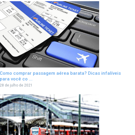
Como comprar passagem aérea barata? Dicas infalíveis
para você co ...
28 de julho de 2021