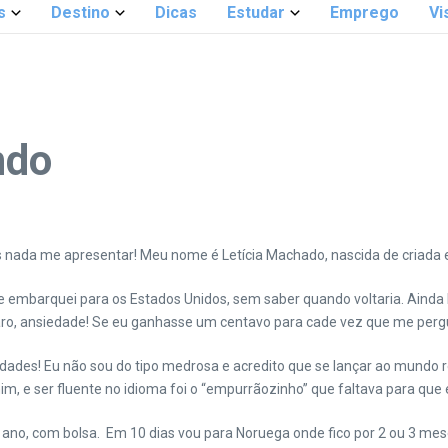
s
Destino
Dicas
Estudar
Emprego
Vi
ndo
s nada me apresentar! Meu nome é Letícia Machado, nascida de criada 
a e embarquei para os Estados Unidos, sem saber quando voltaria. Ain
ro, ansiedade! Se eu ganhasse um centavo para cade vez que me pergun
nidades! Eu não sou do tipo medrosa e acredito que se lançar ao mundo
mim, e ser fluente no idioma foi o “empurrãozinho” que faltava para que 
s ano, com bolsa. Em 10 dias vou para Noruega onde fico por 2 ou 3 m