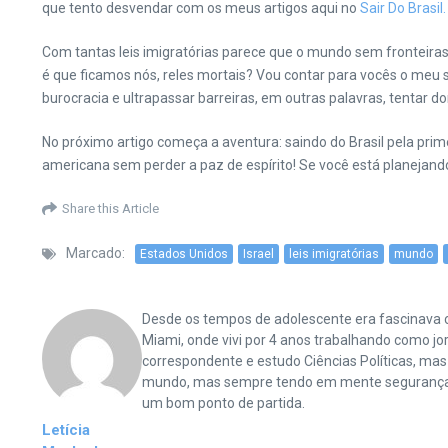
que tento desvendar com os meus artigos aqui no
Sair Do Brasil.
Com tantas leis imigratórias parece que o mundo sem fronteir
é que ficamos nós, reles mortais? Vou contar para vocês o meu 
burocracia e ultrapassar barreiras, em outras palavras, tentar 
No próximo artigo começa a aventura: saindo do Brasil pela pri
americana sem perder a paz de espírito! Se você está planejan
Share this Article
Marcado:
Estados Unidos
Israel
leis imigratórias
mundo
Desde os tempos de adolescente era fascinava co
Miami, onde vivi por 4 anos trabalhando como jor
correspondente e estudo Ciências Políticas, ma
mundo, mas sempre tendo em mente segurança e p
um bom ponto de partida.
Letícia