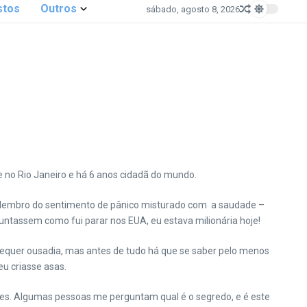
stos
Outros
sábado, agosto 8, 2026
e no Rio Janeiro e há 6 anos cidadã do mundo.
da lembro do sentimento de pânico misturado com a saudade –
tassem como fui parar nos EUA, eu estava milionária hoje!
 requer ousadia, mas antes de tudo há que se saber pelo menos
eu criasse asas.
eses. Algumas pessoas me perguntam qual é o segredo, e é este