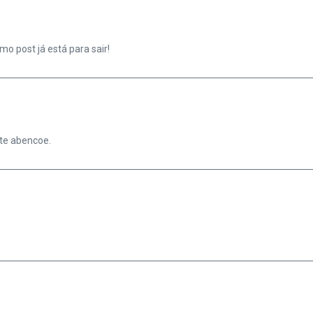
o post já está para sair!
 te abencoe.