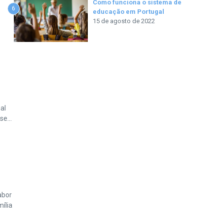
Como funciona o sistema de
6
educação em Portugal
15 de agosto de 2022
al
e...
abor
ília