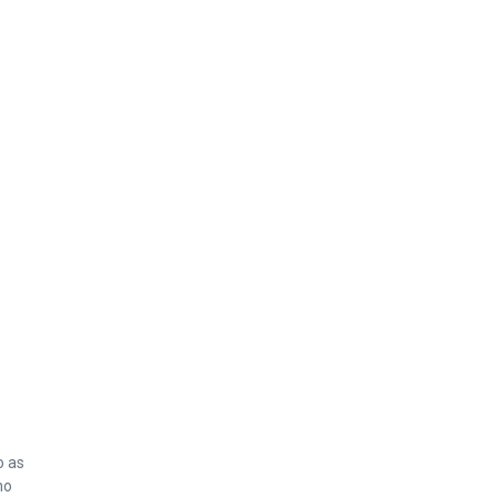
o as
mo