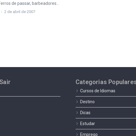
erros de passar, barbeadores...
2 de abril de 2007
Sair
Categorias Populare
Cursos de Idiomas
Destino
Dicas
Estudar
Emprego