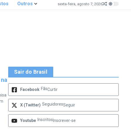
stos
Outros
sexta-feira, agosto 7, 2026
Sair do Brasil
 na
Fãs
Facebook
Curtir
oisa
om
Seguidores
X (Twitter)
Seguir
Inscritos
Youtube
Inscrever-se