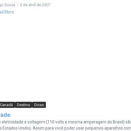
go Souza
2 de abril de 2007
ad More
Canadá
Destino
Dicas
dade
eletricidade e voltagem (110 volts e mesma amperagem do Brasil) sã
 Estados Unidos. Assim para você poder usar pequenos aparelhos co