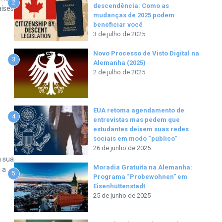
2
descendência: Como as
aíses
mudanças de 2025 podem
beneficiar você
3 de julho de 2025
Novo Processo de Visto Digital na
3
Alemanha (2025)
2 de julho de 2025
EUA retoma agendamento de
4
entrevistas mas pedem que
estudantes deixem suas redes
sociais em modo “público”
26 de junho de 2025
a sua
Moradia Gratuita na Alemanha:
 a
5
Programa “Probewohnen” em
Eisenhüttenstadt
25 de junho de 2025