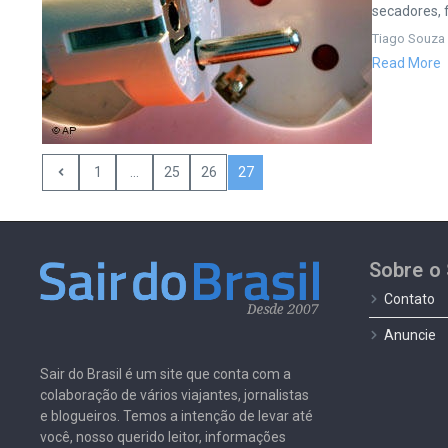
secadores, f
Tiago Souza
Read More
1
...
25
26
27
Sobre o 
Contato
Anuncie
Sair do Brasil é um site que conta com a
colaboração de vários viajantes, jornalistas
e blogueiros. Temos a intenção de levar até
você, nosso querido leitor, informações