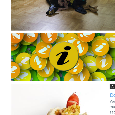
Am
C
Voc
mul
são