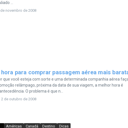
liado ...
 de novembro de 2008
 hora para comprar passagem aérea mais barat
er que você esteja com sorte e uma determinada companhia aérea faç
omoção relâmpago, próxima da data de sua viagem, a melhor hora é
ntecedência. O problema é que n...
2 de outubro de 2008
Américas
Canadá
Destino
Dicas