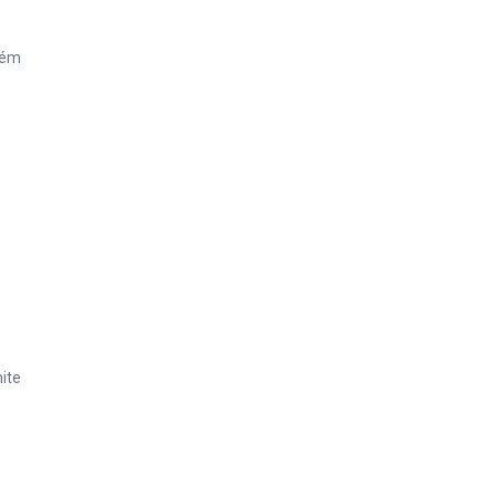
lém
ite