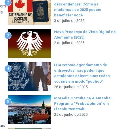
2
descendência: Como as
evem
mudanças de 2025 podem
es
beneficiar você
3 de julho de 2025
Novo Processo de Visto Digital na
3
Alemanha (2025)
2 de julho de 2025
EUA retoma agendamento de
4
entrevistas mas pedem que
estudantes deixem suas redes
sociais em modo “público”
26 de junho de 2025
Moradia Gratuita na Alemanha:
5
Programa “Probewohnen” em
Eisenhüttenstadt
25 de junho de 2025
aís