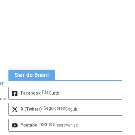
Sair do Brasil
ar
Fãs
Facebook
Curtir
lata
Seguidores
X (Twitter)
Seguir
Inscritos
Youtube
Inscrever-se