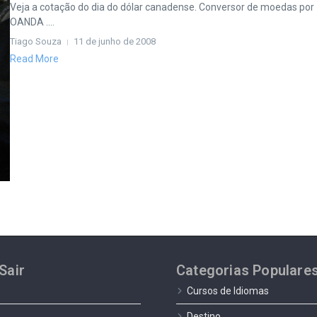
Veja a cotação do dia do dólar canadense. Conversor de moedas por
OANDA ....
Tiago Souza
11 de junho de 2008
Read More
Sair
Categorias Populare
Cursos de Idiomas
Destino