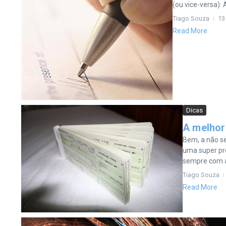
(ou vice-versa). A
Tiago Souza
13
Read More
Dicas
A melhor
Bem, a não s
uma super pr
sempre com a
Tiago Souza
Read More