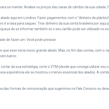
ra se manter. Analise os preços das casas de câmbio da sua cidade, faç
 aliado aqui em Londres. Fazer pagamentos com o “dinheiro de plástico” 
o é a taxa para saques. Tirar dinheiro da sua conta brasileira por aqui 
squeça de se informar também se o seu cartão pode ser utilizado no ext
dade de fazer um. Você pode precisar.
s que esse seria nosso grande aliado. Mas, no fim das contas, com o 
pelo banco.
ortar da sua estratégia, corte o VTM (desde que consiga utilizar seu 
ossa experiência ele se mostrou o menos essencial dos aliados. A combi
 uma das formas de comunicação que sugerimos no Fale Conosco ou dei