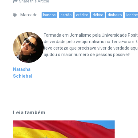
Share this Article
Marcado:
bancos
cartão
crédito
débito
dinheiro
londre
Formada em Jornalismo pela Universidade Positi
de verdade pelo webjornalismo na TerraForum. O
teve certeza que precisava viver de verdade aqu
ajudou o maior número de pessoas possível!
Natasha
Schiebel
Leia também