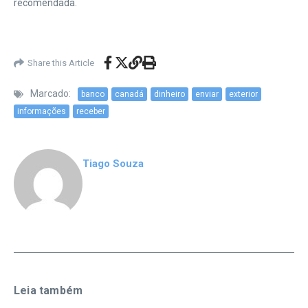
recomendada.
|
Share this Article
Marcado:
banco
canadá
dinheiro
enviar
exterior
informações
receber
Tiago Souza
Leia também