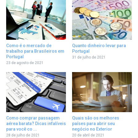
Quanto dinheiro levar para
Como é o mercado de
Portugal
trabalho para Brasileiros em
Portugal
31 de julho de 2021
23 de agosto de 2021
Como comprar passagem
Quais são os melhores
aérea barata? Dicas infalíveis
países para abrir seu
para você co ...
negócio no Exterior
28 de julho de 2021
20 de abril de 2021