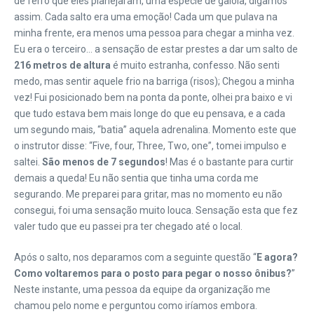
de ferro que eles planejaram, uma espécie de gaiola, digamos
assim. Cada salto era uma emoção! Cada um que pulava na
minha frente, era menos uma pessoa para chegar a minha vez.
Eu era o terceiro… a sensação de estar prestes a dar um salto de
216 metros de altura
é muito estranha, confesso. Não senti
medo, mas sentir aquele frio na barriga (risos); Chegou a minha
vez! Fui posicionado bem na ponta da ponte, olhei pra baixo e vi
que tudo estava bem mais longe do que eu pensava, e a cada
um segundo mais, “batia” aquela adrenalina. Momento este que
o instrutor disse: “Five, four, Three, Two, one”, tomei impulso e
saltei.
São menos de 7 segundos
! Mas é o bastante para curtir
demais a queda! Eu não sentia que tinha uma corda me
segurando. Me preparei para gritar, mas no momento eu não
consegui, foi uma sensação muito louca. Sensação esta que fez
valer tudo que eu passei pra ter chegado até o local.
Após o salto, nos deparamos com a seguinte questão “
E agora?
Como voltaremos para o posto para pegar o nosso ônibus?
”
Neste instante, uma pessoa da equipe da organização me
chamou pelo nome e perguntou como iríamos embora.