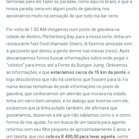
terminais para ele fazer as paradas, como aqui no Brasil, e que a
nossa parada, seria em algum posto de gasolina, nos
apoiávamos muito na sensação de que tudo iria dar certo.
Por volta de 1:00 AM chegamos num posto de gasolina na
cidade de destino, Plettenberg Bay, para a nossa sorte, tinha um
restaurante fast food chamado Steers, lá fizemos amizade com
a garçonete que deixou a gente dormir nas mesas (risos). Após
descansarmos fomos buscar informações sobre onde pegar o
“coletivo” para irmos até a Ponte do Bungee Jump. Obtivemos
as informações, e que
estaríamos cerca de 15 km da ponte
, e
logo descobrimos que não há coletivos que fossem para lá. Foi
numa destas tentativas de pedir informações no posto de
gasolina, que conhecemos um alemão que morava na cidade,
tinha um carro bem simples, e no dialogo que tivemos com ele,
soubemos que já tinha pulado também, ele afirmava que
gostaríamos, dissemos a ele que não sabíamos como ir, e como
forma de nos ajudar, foi em busca de um taxista para agente,
retornou com seu filho pequeno de aproximadamente 5 anos, e
um taxista, que nos
cobrou
R 400,00 para levar agente
, como