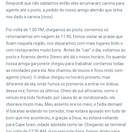
Respondi que não sabíamos então eles arrumaram carona para
agente até o posto, a pedido do nosso amigo alemão que tinha
nos dado a carona (risos).
Por volta de 1:00 PM, chegamos ao posto, comemos só
retornaríamos em viagem às 11:40, fomos visitar as praias que
ficam naquela região, nos deparamos com mais lugares lindo e
com restaurantes muito bons. Antes de “cair” o dia, voltamos ao
posto e ficamos dentro Steers até dá o nosso horário, foi quando
nossa amiga garçonete chegou para trabalhar, contamos todas
as novidades para ela. Nos chamou de loucos e ficou rindo com
agente (risos). O ônibus chegou no horário previsto, mas
diferente da ida, onde fomos os primeiros a entrar no ônibus,
dessa vez, fomos os últimos. Cheio de sul-africanos, como o
veículo era todo fechado, por causa do ar condicionado, ele
cheirava muito mau. Meu assento era no meio, e fedia demais!
Vi baratas andando no corredor, mas estava apoiado em tudo de
bom que me aconteceu, e graças a Deus, eu estava voltando
para Cape town, cidade adotada como lar. Chegando ao terminal
por volta de 07:30 AM, já na segunda-feira, fomos direto para