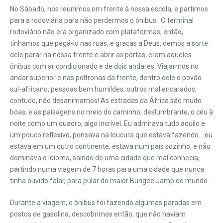
No Sábado, nos reunimos em frente à nossa escola, e partimos
para a rodoviária para não perdermos o ônibus. O terminal
rodoviário não era organizado com plataformas, então,
tínhamos que pegá-lo nas ruas, e graças a Deus, demos a sorte
dele parar na nossa frente e abrir as portas, eram aqueles
ônibus com ar condicionado e de dois andares. Viajarmos no
andar superior e nas poltronas da frente, dentro dele o povão
sul-africano, pessoas bem humildes, outros mal encarados,
contudo, não desanimamos! As estradas da África são muito
boas, e as paisagens no meio do caminho, deslumbrante, o céu à
noite como um quadro, algo incrível. Eu admirava tudo aquilo e
um pouco reflexivo, pensava na loucura que estava fazendo… eu
estava em um outro continente, estava num país sozinho, e não
dominava o idioma, saindo de uma cidade que mal conhecia,
partindo numa viagem de 7 horas para uma cidade que nunca
tinha ouvido falar, para pular do maior Bungee Jamp do mundo.
Durante a viagem, o ônibus foi fazendo algumas paradas em
postos de gasolina, descobrimos então, que não haviam