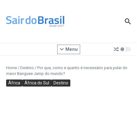
Ir para o conteúdo
Menu
Home
/
Destino
/
Por que, como e quanto é necessário para pular do
maior Banguee Jamp do mundo?
África
África do Sul
Destino