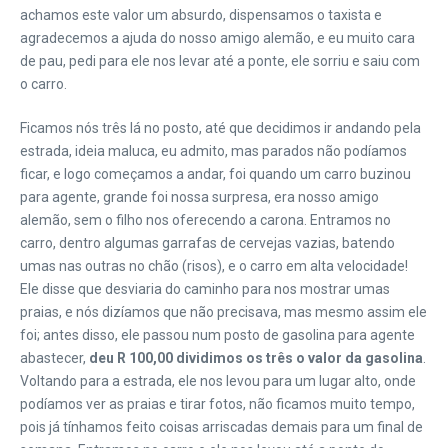
achamos este valor um absurdo, dispensamos o taxista e
agradecemos a ajuda do nosso amigo alemão, e eu muito cara
de pau, pedi para ele nos levar até a ponte, ele sorriu e saiu com
o carro.
Ficamos nós três lá no posto, até que decidimos ir andando pela
estrada, ideia maluca, eu admito, mas parados não podíamos
ficar, e logo começamos a andar, foi quando um carro buzinou
para agente, grande foi nossa surpresa, era nosso amigo
alemão, sem o filho nos oferecendo a carona. Entramos no
carro, dentro algumas garrafas de cervejas vazias, batendo
umas nas outras no chão (risos), e o carro em alta velocidade!
Ele disse que desviaria do caminho para nos mostrar umas
praias, e nós dizíamos que não precisava, mas mesmo assim ele
foi; antes disso, ele passou num posto de gasolina para agente
abastecer,
deu R 100,00 dividimos os três o valor da gasolina
.
Voltando para a estrada, ele nos levou para um lugar alto, onde
podíamos ver as praias e tirar fotos, não ficamos muito tempo,
pois já tínhamos feito coisas arriscadas demais para um final de