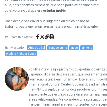
aula, pois tínhamos ciência de que nada podia atrapalhar o meu
objetivo principal que era
estudar inglês
.
Caso deseje nos enviar sua sugestão ou crítica de nosso
trabalho, basta enviar um e-mail, até a próxima matéria, leitor.
Share this Article
Marcado:
África do Sul
Bungee Jump
dicas
dinheiro
World's Highest Bungy
<p style="text-align: justify;">Sou graduando em Letr
Espanhol, diga-se de passagem, que sou amante das
formação técnica em Turismo e Hotelaria com certifi
International Cultural Center. Sou um dos administr
href="http://sepluganomundo.sairdobrasil.com">se
espaço este que escrevo sobre diversos temas, ma
áreas relacionadas. Me considero um apreciador da
me permitirem ampliar meus horizontes, conhecen