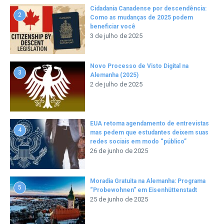
Cidadania Canadense por descendência:
2
Como as mudanças de 2025 podem
beneficiar você
3 de julho de 2025
Novo Processo de Visto Digital na
3
Alemanha (2025)
2 de julho de 2025
EUA retoma agendamento de entrevistas
4
mas pedem que estudantes deixem suas
redes sociais em modo “público”
26 de junho de 2025
Moradia Gratuita na Alemanha: Programa
5
“Probewohnen” em Eisenhüttenstadt
25 de junho de 2025