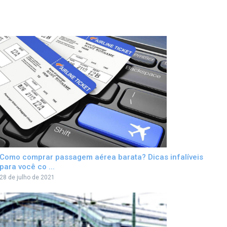
Como comprar passagem aérea barata? Dicas infalíveis
para você co ...
28 de julho de 2021