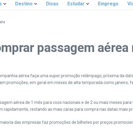
s
Destino
Dicas
Estudar
Emprego
Vi
ata
omprar passagem aérea 
companhia aérea faça uma super promoção relâmpago, próxima da data
m promoções, em geral em meses de alta temporada como janeiro, fever
m aérea de 1 mês para voos nacionais e de 2 ou mais meses para voos 
tam rapidamente, restando as mais caras para compra nas datas mais p
 maioria das empresas faz promoções de bilhetes por preços promocion