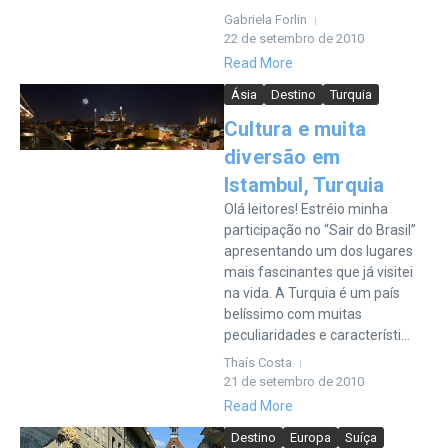
Gabriela Forlin
22 de setembro de 2010
Read More
Ásia
Destino
Turquia
Cultura e muita
diversão em
Istambul, Turquia
Olá leitores! Estréio minha
participação no “Sair do Brasil”
apresentando um dos lugares
mais fascinantes que já visitei
na vida. A Turquia é um país
belíssimo com muitas
peculiaridades e característi...
Thaís Costa
21 de setembro de 2010
Read More
Destino
Europa
Suíça