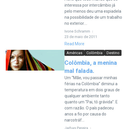
interessa por intercâmbio já
pelo menos deu uma espiadela
na possibilidade de um trabalho
no exterior....
Ivone Schramm
23 de maio de 2011
Read More
Américas
Colômbia
Destino
Colômbia, a menina
mal falada.
Um “Mãe, vou passar minhas
férias na Colômbia” diminui a
temperatura em dois graus de
qualquer ambiente tanto
quanto um “Pai, tô grávida”. E
com razão. O país padeceu
anos a fio por causa do
narcotráf...
Jarbas Pereira