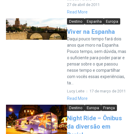
27 de abril de 2011
Read More
Destino
Espanha
Europa
Viver na Espanha
Daqui pouco tempo fará dois
anos que moro na Espanha.
Pouco tempo, sem dúvida, mas
o suficiente para poder parar e
pensar sobre o que passou
nesse tempo e compartilhar
com vocês essas experiências,
ta...
Lucy Leite
17 de março de 2011
Read More
Destino
Europa
França
Night Ride – Ônibus
da diversão em