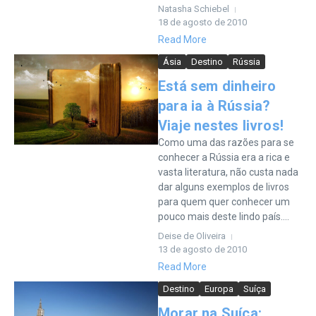
Natasha Schiebel
18 de agosto de 2010
Read More
Ásia
Destino
Rússia
Está sem dinheiro
para ia à Rússia?
Viaje nestes livros!
Como uma das razões para se
conhecer a Rússia era a rica e
vasta literatura, não custa nada
dar alguns exemplos de livros
para quem quer conhecer um
pouco mais deste lindo país....
Deise de Oliveira
13 de agosto de 2010
Read More
Destino
Europa
Suíça
Morar na Suíça: