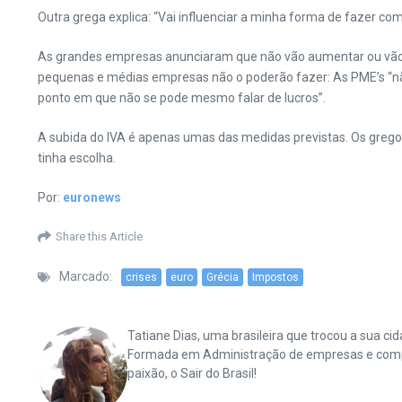
Outra grega explica: “Vai influenciar a minha forma de fazer c
As grandes empresas anunciaram que não vão aumentar ou vão l
pequenas e médias empresas não o poderão fazer: As PME’s “não 
ponto em que não se pode mesmo falar de lucros”.
A subida do IVA é apenas umas das medidas previstas. Os gre
tinha escolha.
Por:
euronews
Share this Article
Marcado:
crises
euro
Grécia
Impostos
Tatiane Dias, uma brasileira que trocou a sua 
Formada em Administração de empresas e complet
paixão, o Sair do Brasil!