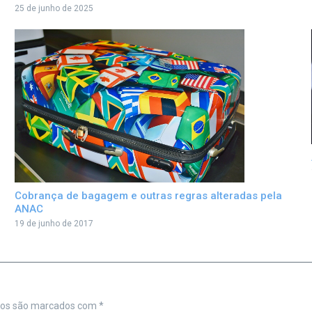
25 de junho de 2025
Cobrança de bagagem e outras regras alteradas pela
ANAC
19 de junho de 2017
ios são marcados com
*